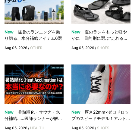
New
猛暑のランニングを乗
New
夏のランをもっと軽や
り切る、水分補給アイテム6選
かに！目的別に選ぶ“走れる...
Aug 06, 2026 /
OTHER
Aug 05, 2026 /
SHOES
New
暑熱順化・サウナ・水
New
厚さ22mm×ゼロドロッ
分補給……医師ランナーが解...
プのスピードモデル！アルト...
Aug 05, 2026 /
HEALTH
Aug 05, 2026 /
SHOES