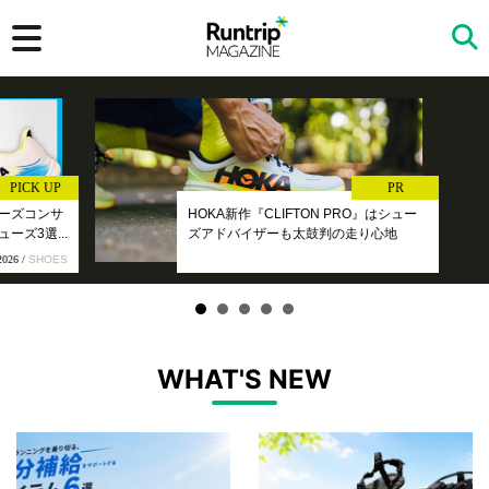
検索
PICK UP
PR
ズコンサ
HOKA新作『CLIFTON PRO』はシュー
3選...
ズアドバイザーも太鼓判の走り心地
6 /
SHOES
WHAT'S NEW