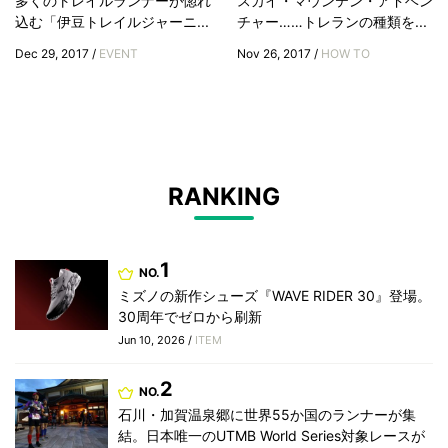
多くのトレイルランナーが惚れ
スカイ・マウンテン・アドベン
込む「伊豆トレイルジャーニ...
チャー……トレランの種類を...
Dec 29, 2017 /
EVENT
Nov 26, 2017 /
HOW TO
RANKING
1
NO.
ミズノの新作シューズ『WAVE RIDER 30』登場。
30周年でゼロから刷新
Jun 10, 2026 /
ITEM
2
NO.
石川・加賀温泉郷に世界55か国のランナーが集
結。日本唯一のUTMB World Series対象レースが