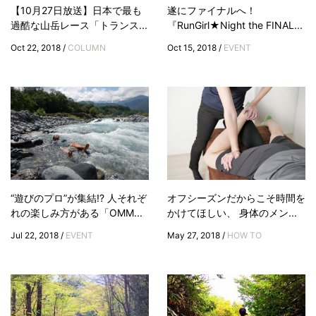
【10月27日放送】日本で最も
遂にファイナルへ！
過酷な山岳レース「トランス...
『RunGirl★Night the FINAL...
Oct 22, 2018 /
COLUMN
Oct 15, 2018 /
EVENT
“遊びのプロ”が集結!? 人それぞ
オフシーズンだからこそ時間を
れの楽しみ方がある「OMM...
かけてほしい、 身体のメン...
Jul 22, 2018 /
EVENT
May 27, 2018 /
HOW TO