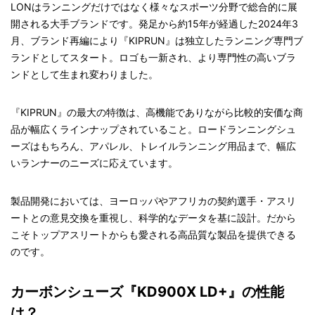
LONはランニングだけではなく様々なスポーツ分野で総合的に展
開される大手ブランドです。発足から約15年が経過した2024年3
月、ブランド再編により『KIPRUN』は独立したランニング専門ブ
ランドとしてスタート。ロゴも一新され、より専門性の高いブラ
ンドとして生まれ変わりました。
『KIPRUN』の最大の特徴は、高機能でありながら比較的安価な商
品が幅広くラインナップされていること。ロードランニングシュ
ーズはもちろん、アパレル、トレイルランニング用品まで、幅広
いランナーのニーズに応えています。
製品開発においては、ヨーロッパやアフリカの契約選手・アスリ
ートとの意見交換を重視し、科学的なデータを基に設計。だから
こそトップアスリートからも愛される高品質な製品を提供できる
のです。
カーボンシューズ『KD900X LD+』の性能
は？