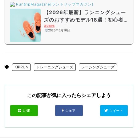
RuntripMagazine[ラントリップマガジン]
【2026年最新】ランニングシュー
ズのおすすめモデル18選！初心者向
けジョギングシューズからサブ4対
3 Users
2025年5月16日
応モデルまで紹介
KIPRUN
トレーニングシューズ
レーシングシューズ
この記事が気に入ったらシェアしよう
LINE
シェア
ツイート