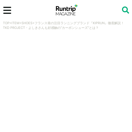
TOP
>
ITEM
>
SHOES
>
フランス発の注目ランニングブランド『KIPRUN』徹底解説！
検索
TKD PROJECT・よしきさんも好感触の“カーボンシューズ”とは？