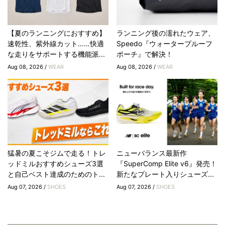
【夏のランニングにおすすめ】
ランニング後の濡れたウェア、
速乾性、紫外線カット……快適
Speedo『ウォータープルーフ
な走りをサポートする機能派...
ポーチ』で解決！
Aug 08, 2026 /
WEAR
Aug 08, 2026 /
WEAR
猛暑の夏こそジムで走る！トレ
ニューバランス最新作
ッドミルおすすめシューズ3選
『SuperComp Elite v6』発売！
と自己ベスト達成のためのト...
新たなプレート入りシューズ...
Aug 07, 2026 /
SHOES
Aug 07, 2026 /
SHOES