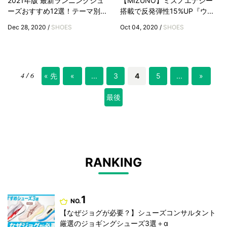
2021年版 最新ランニングシュ
【MIZUNO】ミズノエナジー
ーズおすすめ12選！テーマ別...
搭載で反発弾性15%UP『ウ...
Dec 28, 2020 /
SHOES
Oct 04, 2020 /
SHOES
4 / 6
« 先
«
...
3
4
5
...
»
頭
最後
»
RANKING
1
NO.
【なぜジョグが必要？】シューズコンサルタント
厳選のジョギングシューズ3選＋α