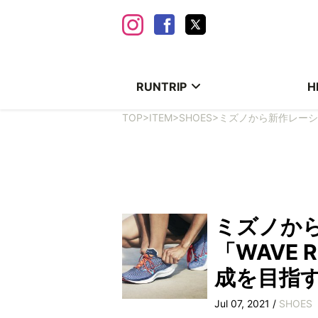
RUNTRIP
H
TOP
>
ITEM
>
SHOES
>
ミズノから新作レーシン
ミズノか
「WAVE 
成を目指
Jul 07, 2021 /
SHOES