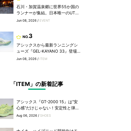
石川・加賀温泉郷に世界55か国の
ランナーが集結。日本唯一のUT...
Jun 08, 2026 /
EVENT
3
NO.
アシックスから最新ランニングシ
ューズ『GEL-KAYANO 33』登場...
Jun 08, 2026 /
ITEM
「ITEM」の新着記事
アシックス『GT-2000 15』は“安
心感”だけじゃない！安定性と弾...
Aug 06, 2026 /
SHOES
ナイキ、ハイブリッド競技向けモ