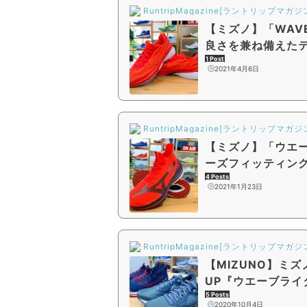
RuntripMagazine[ラントリップマガジ
【ミズノ】「WAVE
良さを兼ね備えた
1 Post
2021年4月6日
RuntripMagazine[ラントリップマガジ
【ミズノ】「ウエー
ーズフィッティン
4 Posts
2021年1月23日
RuntripMagazine[ラントリップマガジ
【MIZUNO】ミ
UP『ウエーブライ
オ』の実力
5 Posts
2020年10月4日