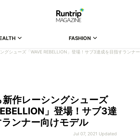
EALTH
FASHION
グシューズ「WAVE REBELLION」登場！サブ3達成を目指すランナ
ら新作レーシングシューズ
REBELLION」登場！サブ3達
すランナー向けモデル
Jul 07, 2021 Updated