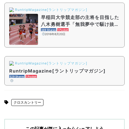
RuntripMagazine[ラントリップマガジン]
早稲田大学競走部の主将を目指した
八木勇樹選手「無我夢中で駆け抜け
た瞬間」をふり返る
389 Shares
1 Pocket
2016年8月20日
RuntripMagazine[ラントリップマガジン]
RuntripMagazine[ラントリップマガジン]
529 Shares
1 Pocket
クロスカントリー
この記事が気に入ったらシェアしよう