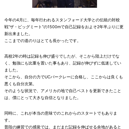
今年の4月に、毎年行われるスタンフォード大学との伝統の対校
戦“ザ・ビッグミート”の1500mで自己記録をおよそ2年半ぶりに更
新出来ました。
ここまでの道のりはとても長かったです。
高校2年の時は記録も伸び盛りでしたが、そこから陸上だけでな
く、勉強にも比重を置いた事もあり、記録が伸びずに低迷してい
ました。
そこから、自分の力でUCバークレーに合格し、ここからは良くも
悪くも自分次第。
そのような状況で、アメリカの地で自己ベストを更新できたこと
は、僕にとって大きな自信となりました。
同時に、これが本当の意味でのこれからのスタートでもありま
す。
普段の練習での感覚では、まだまだ記録を伸ばせる余地があると