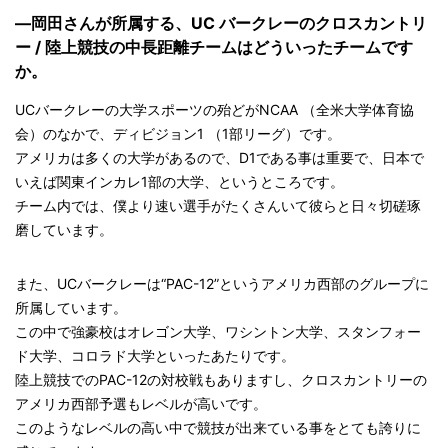
—岡田さんが所属する、UC バークレーのクロスカントリ
ー / 陸上競技の中長距離チームはどういったチームです
か。
UCバークレーの大学スポーツの殆どがNCAA （全米大学体育協
会）のなかで、ディビジョン1 （1部リーグ）です。
アメリカは多くの大学があるので、D1である事は重要で、日本で
いえば関東インカレ1部の大学、というところです。
チーム内では、僕より速い選手がたくさんいて彼らと日々切磋琢
磨しています。
また、UCバークレーは“PAC-12”というアメリカ西部のグループに
所属しています。
この中で強豪校はオレゴン大学、ワシントン大学、スタンフォー
ド大学、コロラド大学といったあたりです。
陸上競技でのPAC-12の対校戦もありますし、クロスカントリーの
アメリカ西部予選もレベルが高いです。
このようなレベルの高い中で競技が出来ている事をとても誇りに