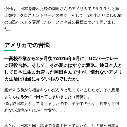
今回は、日本を離れた後の岡田さんのアメリカでの学生生活と陸
上競技 / クロスカントリーとの両立、そして、2年半ぶりに1500m
の自己ベストを更新したレースと今後の目標について伺いまし
た。
アメリカでの苦悩
—高校卒業から2ヶ月後の2015年5月に、UCバークレー
に現役合格。そして、その夏にはすぐに渡米。純日本人と
して日本に生まれ育った岡田さんですが、慣れないアメリ
カ生活は相当にキツいものでしたか。
渡米する前から相当キツいだろうと思っていましたが、その想定
よりも
はるかに上回ってしまいました
（苦笑）。
僕は純日本人として育ちましたので、英語での会話、授業など慣
れない環境がとにかく大変で。。。
あとは、日本と同じ感覚で食事を摂っていたら、油の量が日本よ