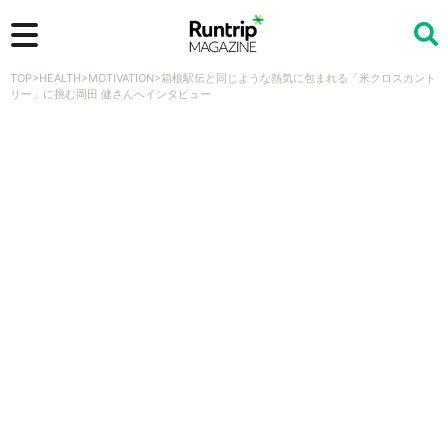
TOP
>
HEALTH
>
MOTIVATION
>
箱根駅伝と同じような熱気に包まれる「米クロスカント
検索
リー」に挑む岡田 健さんへインタビュー