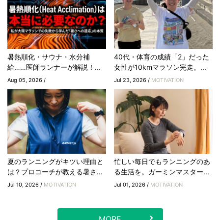
暑熱順化・サウナ・水分補
40代・体育の成績「2」だった
給……医師ランナーが解説！...
女性が10kmマラソン完走。...
Aug 05, 2026 /
Jul 23, 2026 /
MOTIVATION
夏のランニングがキツい理由と
忙しい毎日でもランニングのあ
は？プロコーチが教える暑さ...
る生活を。ガーミンマスター...
Jul 10, 2026 /
MOTIVATION
Jul 01, 2026 /
MOTIVATION
MORE