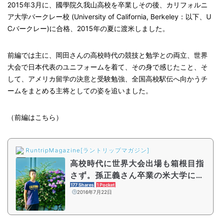
2015年3月に、國學院久我山高校を卒業しその後、カリフォルニ
ア大学バークレー校 (University of California, Berkeley：以下、U
Cバークレー)に合格、2015年の夏に渡米しました。
前編では主に、岡田さんの高校時代の競技と勉学との両立、世界
大会で日本代表のユニフォームを着て、その身で感じたこと、そ
して、アメリカ留学の決意と受験勉強、全国高校駅伝へ向かうチ
ームをまとめる主将としての姿を追いました。
（前編はこちら）
RuntripMagazine[ラントリップマガジン]
高校時代に世界大会出場も箱根目指
さず。孫正義さん卒業の米大学に進
んだ岡田 健選手の考え方
177 Shares
1 Pocket
2016年7月22日