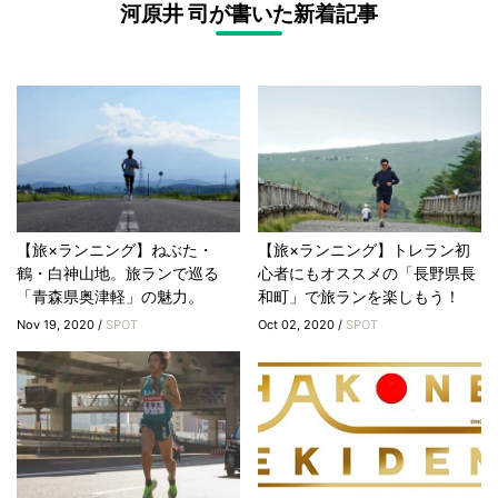
河原井 司が書いた新着記事
【旅×ランニング】ねぶた・
【旅×ランニング】トレラン初
鶴・白神山地。旅ランで巡る
心者にもオススメの「長野県長
「青森県奥津軽」の魅力。
和町」で旅ランを楽しもう！
Nov 19, 2020 /
SPOT
Oct 02, 2020 /
SPOT