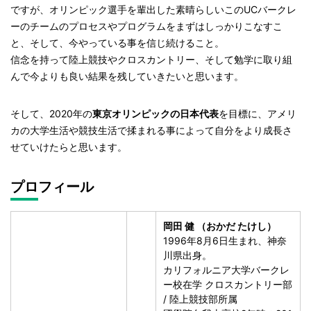
ですが、オリンピック選手を輩出した素晴らしいこのUCバークレ
ーのチームのプロセスやプログラムをまずはしっかりこなすこ
と、そして、今やっている事を信じ続けること。
信念を持って陸上競技やクロスカントリー、そして勉学に取り組
んで今よりも良い結果を残していきたいと思います。
そして、2020年の
東京オリンピックの日本代表
を目標に、アメリ
カの大学生活や競技生活で揉まれる事によって自分をより成長さ
せていけたらと思います。
プロフィール
岡田 健 （おかだ たけし）
1996年8月6日生まれ、神奈
川県出身。
カリフォルニア大学バークレ
ー校在学 クロスカントリー部
/ 陸上競技部所属