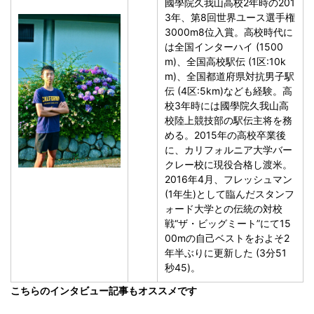
國學院久我山高校2年時の201
3年、第8回世界ユース選手権
3000m8位入賞。高校時代に
は全国インターハイ (1500
m)、全国高校駅伝 (1区:10k
m)、全国都道府県対抗男子駅
伝 (4区:5km)なども経験。高
校3年時には國學院久我山高
校陸上競技部の駅伝主将を務
める。2015年の高校卒業後
に、カリフォルニア大学バー
クレー校に現役合格し渡米。
2016年4月、フレッシュマン
(1年生)として臨んだスタンフ
ォード大学との伝統の対校
戦“ザ・ビッグミート”にて15
00mの自己ベストをおよそ2
年半ぶりに更新した (3分51
秒45)。
こちらのインタビュー記事もオススメです