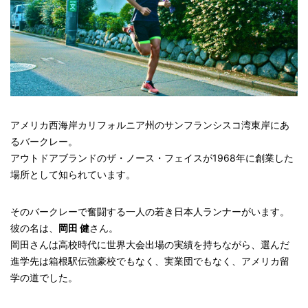
アメリカ西海岸カリフォルニア州のサンフランシスコ湾東岸にあ
るバークレー。
アウトドアブランドのザ・ノース・フェイスが1968年に創業した
場所として知られています。
そのバークレーで奮闘する一人の若き日本人ランナーがいます。
彼の名は、
岡田 健
さん。
岡田さんは高校時代に世界大会出場の実績を持ちながら、選んだ
進学先は箱根駅伝強豪校でもなく、実業団でもなく、アメリカ留
学の道でした。