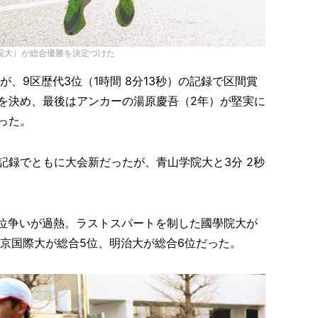
院大）が総合優勝を決定づけた
、9区歴代3位（1時間 8分13秒）の記録で区間賞
を決め、最後はアンカーの湯原慶吾（2年）が堅実に
った。
記録でともに大会新だったが、青山学院大と3分 2秒
3位争いが過熱。ラストスパートを制した國學院大が
東京国際大が総合5位、明治大が総合6位だった。