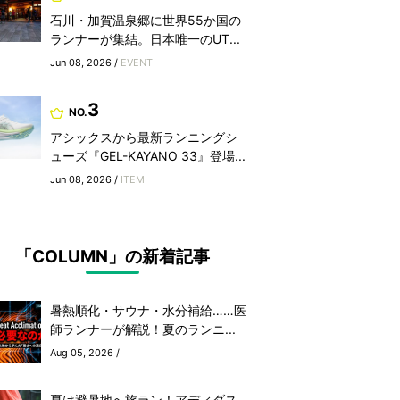
石川・加賀温泉郷に世界55か国の
ランナーが集結。日本唯一のUT...
Jun 08, 2026 /
EVENT
3
NO.
アシックスから最新ランニングシ
ューズ『GEL-KAYANO 33』登場...
Jun 08, 2026 /
ITEM
「COLUMN」の新着記事
暑熱順化・サウナ・水分補給……医
師ランナーが解説！夏のランニ...
Aug 05, 2026 /
夏は避暑地へ旅ラン！アディダス