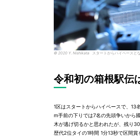
©︎ 2020 Y. Nishikata
スタートからハイペースとな
令和初の箱根駅伝
1区はスタートからハイペースで、13名
m手前の下りでは7名の先頭争いから
木が逃げ切るかと思われたが、残り30
歴代2位タイの1時間 1分13秒で区間