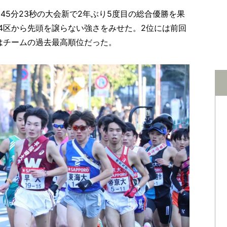
間45分23秒の大会新で2年ぶり5度目の総合優勝を果
4区から先頭を譲らない強さをみせた。2位には前回
はチームの過去最高順位だった。