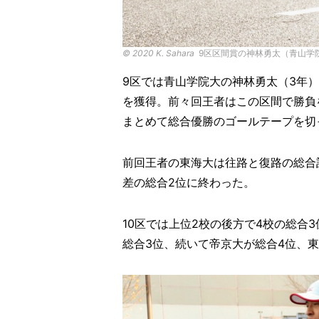
©︎ 2020 K. Sahara
9区区間賞の神林勇太（青山学
9区では青山学院大の神林勇太（3年）が
を獲得。前々回王者はこの区間で勝負
まとめて総合優勝のゴールテープを切
前回王者の東海大は往路と復路の総合
差の総合2位に終わった。
10区では上位2校の後方で4校の総合
総合3位、続いて帝京大が総合4位、