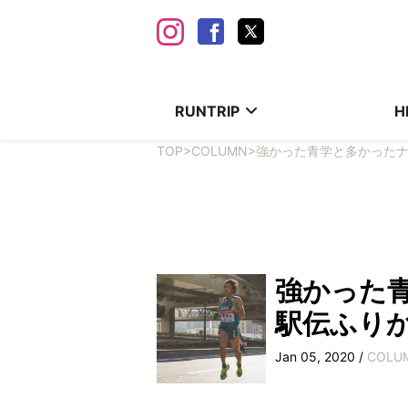
RUNTRIP
H
TOP
>
COLUMN
>
強かった青学と多かった
強かった
駅伝ふり
Jan 05, 2020 /
COLU