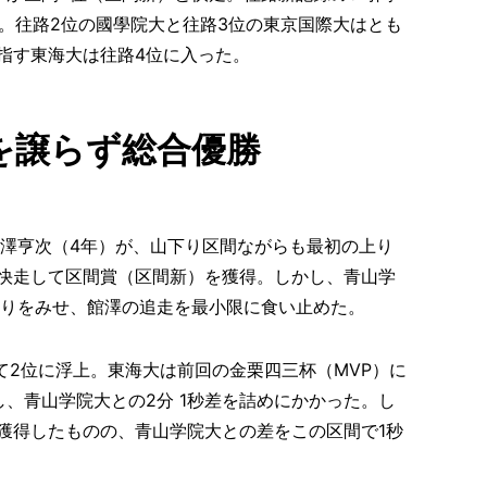
た。往路2位の國學院大と往路3位の東京国際大はとも
指す東海大は往路4位に入った。
を譲らず総合優勝
館澤亨次（4年）が、山下り区間ながらも最初の上り
快走して区間賞（区間新）を獲得。しかし、青山学
走りをみせ、館澤の追走を最小限に食い止めた。
て2位に浮上。東海大は前回の金栗四三杯（MVP）に
、青山学院大との2分 1秒差を詰めにかかった。し
獲得したものの、青山学院大との差をこの区間で1秒