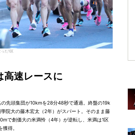
った1区
は高速レースに
の先頭集団が10kmを28分48秒で通過。終盤の19k
國學院大の藤木宏太（2年）がスパート。そのまま藤
0mで創価大の米満怜（4年）が逆転し、米満は1区
賞を獲得。