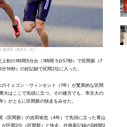
した相澤晃（東洋大・左）
初の1時間5分台（1時間 5分57秒）で区間新（7
6分16秒）の好記録で区間2位に入った。
大のイェゴン・ヴィンセント（1年）が驚異的な区間
国際大はここで先頭に立つ。その後方でも、帝京大の
1年）がともに区間新の快走をみせた。
間賞（区間新）の吉田祐也（4年）で先頭に立った青山
）が区間2位（区間新）と快走。往路新記録の5時間2