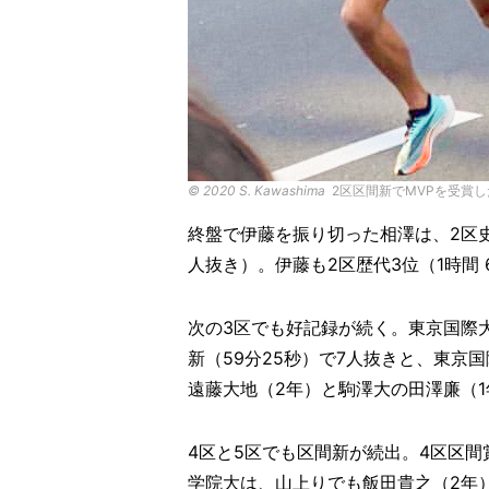
©︎ 2020 S. Kawashima
2区区間新でMVPを受賞
終盤で伊藤を振り切った相澤は、2区史上
人抜き）。伊藤も2区歴代3位（1時間 
次の3区でも好記録が続く。東京国際
新（59分25秒）で7人抜きと、東京
遠藤大地（2年）と駒澤大の田澤廉（
4区と5区でも区間新が続出。4区区
学院大は、山上りでも飯田貴之（2年