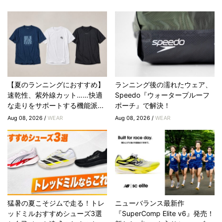
【夏のランニングにおすすめ】
ランニング後の濡れたウェア、
速乾性、紫外線カット……快適
Speedo『ウォータープルーフ
な走りをサポートする機能派...
ポーチ』で解決！
Aug 08, 2026 /
WEAR
Aug 08, 2026 /
WEAR
猛暑の夏こそジムで走る！トレ
ニューバランス最新作
ッドミルおすすめシューズ3選
『SuperComp Elite v6』発売！