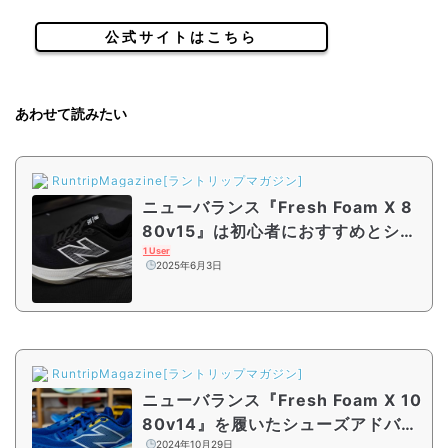
公式サイトはこちら
あわせて読みたい
RuntripMagazine[ラントリップマガジン]
ニューバランス『Fresh Foam X 8
80v15』は初心者におすすめとシュ
ーズアドバイザーも太鼓判！ 人気
1 User
2025年6月3日
モデル“1080”との違いは？
RuntripMagazine[ラントリップマガジン]
ニューバランス『Fresh Foam X 10
80v14』を履いたシューズアドバイ
ザーの見立ては？ 「前に吸い込ま
2024年10月29日