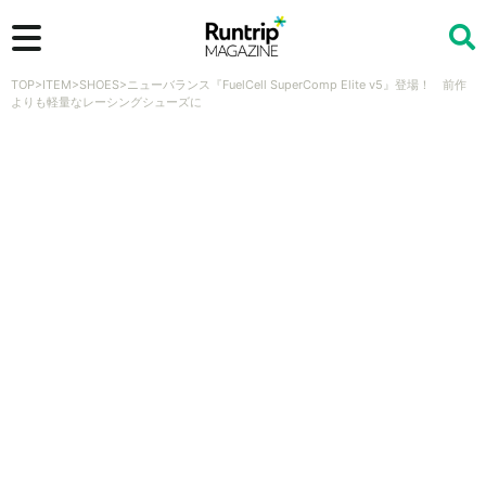
TOP
>
ITEM
>
SHOES
>
ニューバランス『FuelCell SuperComp Elite v5』登場！ 前作
検索
よりも軽量なレーシングシューズに