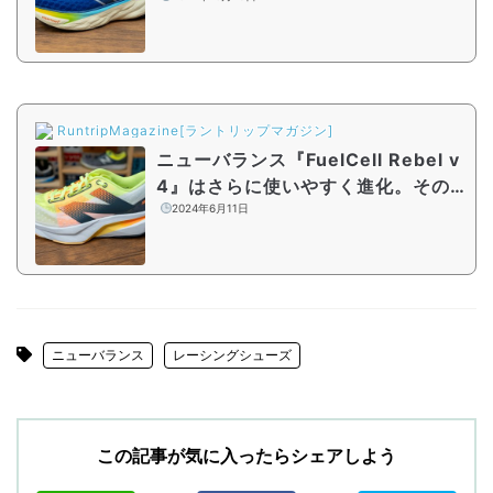
れていく」不思議な接地感
RuntripMagazine[ラントリップマガジン]
ニューバランス『FuelCell Rebel v
4』はさらに使いやすく進化。その
性能をシューズアドバイザーがレビ
2024年6月11日
ュー
ニューバランス
レーシングシューズ
この記事が気に入ったらシェアしよう