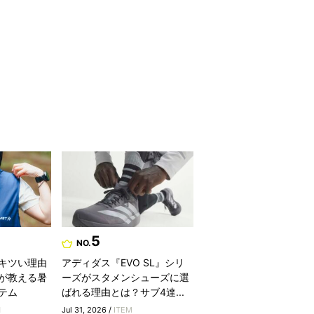
5
NO.
キツい理由
アディダス『EVO SL』シリ
が教える暑
ーズがスタメンシューズに選
テム
ばれる理由とは？サブ4達...
H
Jul 31, 2026 /
ITEM