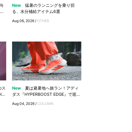
向
New
猛暑のランニングを乗り切
..
る、水分補給アイテム6選
Aug 06, 2026 /
OTHER
のス
New
夏は避暑地へ旅ラン！アディ
..
ダス『HYPERBOOST EDGE』で巡...
Aug 04, 2026 /
COLUMN