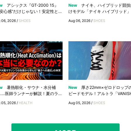
w
アシックス『GT-2000 15』
New
ナイキ、ハイブリッド競技
“安心感”だけじゃない！安定性と...
けモデル「ナイキ ハイブリッド」.
 06, 2026 /
SHOES
Aug 06, 2026 /
SHOES
w
暑熱順化・サウナ・水分補
New
厚さ22mm×ゼロドロップ
……医師ランナーが解説！夏のラ...
ピードモデル！アルトラ「VANISH.
 05, 2026 /
HEALTH
Aug 05, 2026 /
SHOES