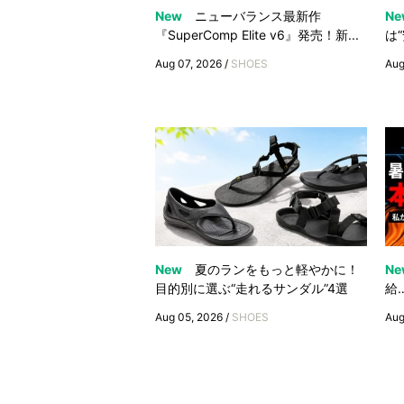
New
ニューバランス最新作
Ne
『SuperComp Elite v6』発売！新...
は
Aug 07, 2026 /
SHOES
Aug
New
夏のランをもっと軽やかに！
Ne
目的別に選ぶ“走れるサンダル”4選
給
Aug 05, 2026 /
SHOES
Aug