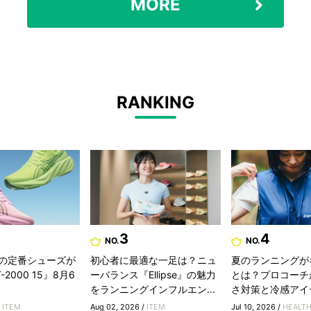
MORE
RANKING
3
4
NO.
NO.
の定番シューズが
初心者に最適な一足は？ニュ
夏のランニングが
2000 15』8月6
ーバランス『Ellipse』の魅力
とは？プロコーチ
をランニングインフルエン...
さ対策と冷感アイ
/
ITEM
Aug 02, 2026 /
ITEM
Jul 10, 2026 /
HEALT