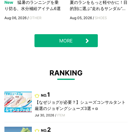
New
猛暑のランニングを乗
夏のランをもっと軽やかに！目
り切る、水分補給アイテム6選
的別に選ぶ“走れるサンダル”...
Aug 06, 2026 /
OTHER
Aug 05, 2026 /
SHOES
MORE
RANKING
1
NO.
【なぜジョグが必要？】シューズコンサルタント
厳選のジョギングシューズ3選＋α
Jul 30, 2026 /
ITEM
2
NO.