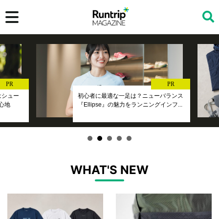
検索
PR
PR
』はシュー
初心者に最適な一足は？ニューバランス
心地
『Ellipse』の魅力をランニングインフ...
WHAT'S NEW