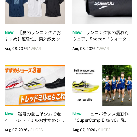
New
【夏のランニングにお
New
ランニング後の濡れた
すすめ】速乾性、紫外線カッ...
ウェア、Speedo『ウォータ...
Aug 08, 2026 /
WEAR
Aug 08, 2026 /
WEAR
New
猛暑の夏こそジムで走
New
ニューバランス最新作
る！トレッドミルおすすめシ...
『SuperComp Elite v6』発...
Aug 07, 2026 /
SHOES
Aug 07, 2026 /
SHOES