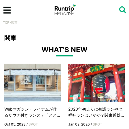
TOP
>
関東
検索
関東
WHAT'S NEW
Webマガジン・フイナムが作
2020年初走りに初詣ランや七
るサウナ付きランステ「とと...
福神ランはいかが？関東近郊...
Oct 05, 2023 /
SPOT
Jan 02, 2020 /
SPOT