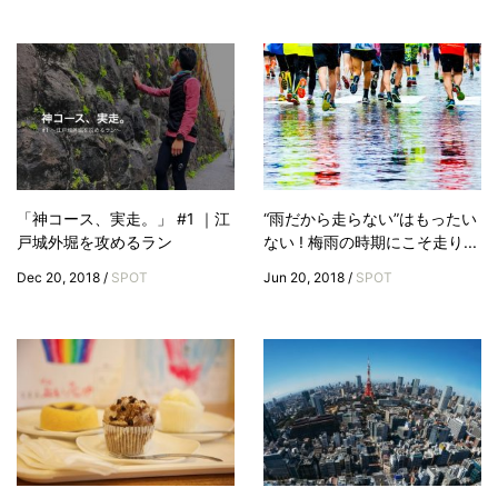
「神コース、実走。」 #1 ｜江
“雨だから走らない”はもったい
戸城外堀を攻めるラン
ない ! 梅雨の時期にこそ走り...
Dec 20, 2018 /
SPOT
Jun 20, 2018 /
SPOT