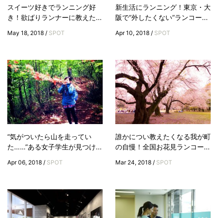
スイーツ好きでランニング好
新生活にランニング！東京・大
き！欲ばりランナーに教えた...
阪で“外したくない”ランコー...
May 18, 2018 /
SPOT
Apr 10, 2018 /
SPOT
“気がついたら山を走ってい
誰かについ教えたくなる我が町
た……”ある女子学生が見つけ...
の自慢！全国お花見ランコー...
Apr 06, 2018 /
SPOT
Mar 24, 2018 /
SPOT