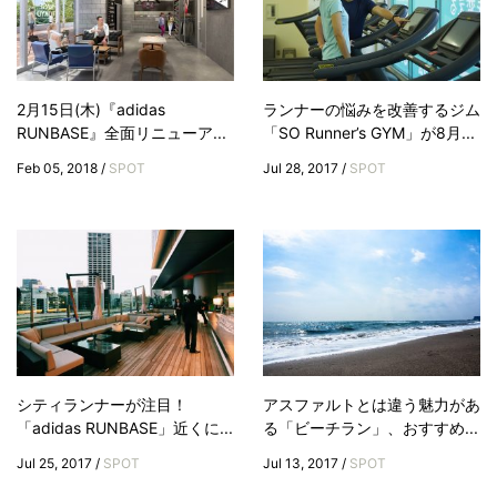
2月15日(木)『adidas
ランナーの悩みを改善するジム
RUNBASE』全面リニューア...
「SO Runner’s GYM」が8月...
Feb 05, 2018 /
SPOT
Jul 28, 2017 /
SPOT
シティランナーが注目！
アスファルトとは違う魅力があ
「adidas RUNBASE」近くに...
る「ビーチラン」、おすすめ...
Jul 25, 2017 /
SPOT
Jul 13, 2017 /
SPOT