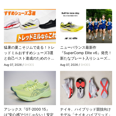
猛暑の夏こそジムで走る！トレ
ニューバランス最新作
ッドミルおすすめシューズ3選
『SuperComp Elite v6』発売！
と自己ベスト達成のためのト...
新たなプレート入りシューズ...
Aug 07, 2026 /
SHOES
Aug 07, 2026 /
SHOES
アシックス『GT-2000 15』
ナイキ、ハイブリッド競技向け
は“安心感”だけじゃない！安定
モデル「ナイキ ハイブリッド」