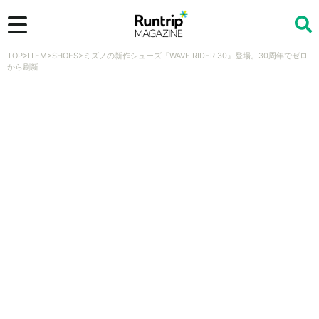
TOP
>
ITEM
>
SHOES
>
ミズノの新作シューズ『WAVE RIDER 30』登場。30周年でゼロ
検索
から刷新