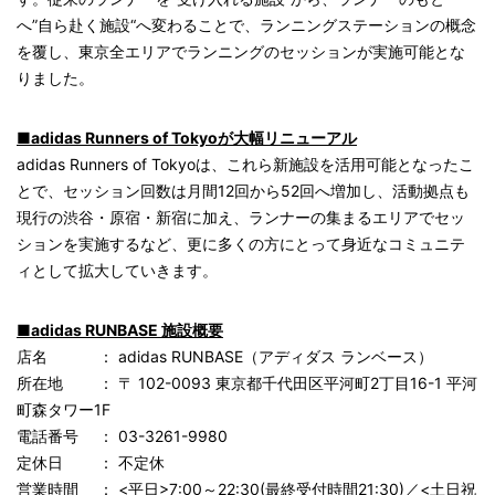
へ”自ら赴く施設“へ変わることで、ランニングステーションの概念
を覆し、東京全エリアでランニングのセッションが実施可能とな
りました。
■adidas Runners of Tokyoが大幅リニューアル
adidas Runners of Tokyoは、これら新施設を活用可能となったこ
とで、セッション回数は月間12回から52回へ増加し、活動拠点も
現行の渋谷・原宿・新宿に加え、ランナーの集まるエリアでセッ
ションを実施するなど、更に多くの方にとって身近なコミュニテ
ィとして拡大していきます。
■adidas RUNBASE 施設概要
店名 ： adidas RUNBASE（アディダス ランベース）
所在地 ： 〒 102-0093 東京都千代田区平河町2丁目16-1 平河
町森タワー1F
電話番号 ： 03-3261-9980
定休日 ： 不定休
営業時間 ： <平日>7:00～22:30(最終受付時間21:30)／<土日祝