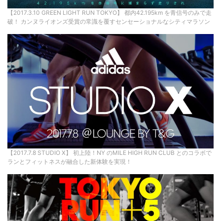
【2017.3.10 GREEN LIGHT RUN TOKYO】 都内42.195km を青信号のみで走
破！ カンヌライオンズ受賞の常識を覆すセンセーショナルなシティマラソン
【2017.7.8 STUDIO X】 初上陸！NY のMILE HIGH RUN CLUB とのコラボで
ランとフィットネスが融合した新体験を実現！