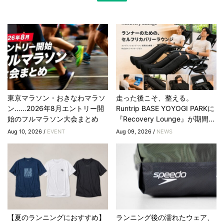
東京マラソン・おきなわマラソ
走った後こそ、整える。
ン……2026年8月エントリー開
Runtrip BASE YOYOGI PARKに
始のフルマラソン大会まとめ
『Recovery Lounge』が期間...
Aug 10, 2026 /
EVENT
Aug 09, 2026 /
NEWS
【夏のランニングにおすすめ】
ランニング後の濡れたウェア、