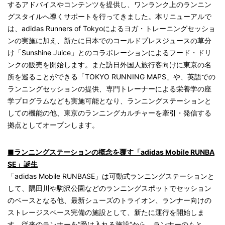
するアドバイスやコンテンツを提供し、ワンランク上のランニン
グスタイルへ導くサポートを行ってきました。本リニューアルで
は、adidas Runners of Tokyoによるヨガ・トレーニングセッショ
ンの実施に加え、新たに日本でのコールドプレスジュースの草分
け「Sunshine Juice」とのコラボレーションによるフード・ドリ
ンクの販売を開始します。また訪日外国人旅行客向けに東京の名
所を巡ることができる「TOKYO RUNNING MAPS」や、英語での
ランニングセッションの提供、専門トレーナーによる栄養学の座
学プログラムなども実施可能となり、ランニングステーションと
しての機能の他、東京のランニングカルチャーを牽引・発信する
拠点としてオープンします。
■ランニングステーションの概念を覆す「adidas Mobile RUNBA
SE」誕生
「adidas Mobile RUNBASE」は可動式ランニングステーションと
して、隅田川や駒沢公園などのランニングスポットでセッション
のベースとなる他、最新シューズのトライオン、ランナー向けの
ストレージスペース完備の施設として、新たに運行を開始しま
す。従来のランナーを“受け入れる施設“から、ランナーのもと