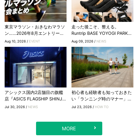
東京マラソン・おきなわマラソ
走った後こそ、整える。
ン……2026年8月エントリー...
Runtrip BASE YOYOGI PARK...
Aug 10, 2026 /
EVENT
Aug 09, 2026 /
NEWS
アシックス国内2店舗目の旗艦
初心者も経験者も知っておきた
店『ASICS FLAGSHIP SHINJ...
い「ランニング時のマナー」...
Jul 30, 2026 /
NEWS
Jul 23, 2026 /
HOW TO
MORE