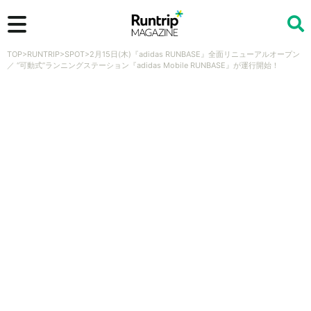
TOP
>
RUNTRIP
>
SPOT
>
2月15日(木)『adidas RUNBASE』全面リニューアルオープン
検索
／ “可動式”ランニングステーション『adidas Mobile RUNBASE』が運行開始！