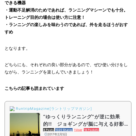
できる機器
・運動不足解消のためであれば、ランニングマシーンでも十分。
トレーニング目的の場合は使い方に注意！
・ランニングの楽しみを味わうのであれば、外を走るほうがおす
すめ
となります。
どちらにも、それぞれの良い部分があるので、ぜひ使い分けをし
ながら、ランニングを楽しんでいきましょう！
こちらの記事も読まれています
RuntripMagazine[ラントリップマガジン]
“ゆっくりランニング”が逆に効果
的!! ジョギングが脳に与える好影
響とは
8 Posts
1320 Shares
1 User
18 Pockets
2017年2月5日