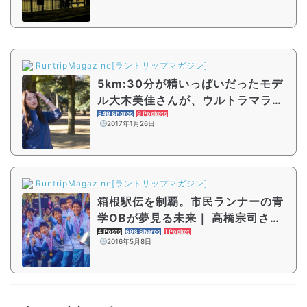
RuntripMagazine[ラントリップマガジン]
5km:30分が精いっぱいだったモデ
ル大木美佳さんが、ウルトラマラソ
ンを完走するまで
549 Shares
9 Pockets
2017年1月26日
RuntripMagazine[ラントリップマガジン]
箱根駅伝を制覇。市民ランナーの青
学OBが夢見る未来｜ 高橋宗司さん
へインタビュー
4 Posts
698 Shares
1 Pocket
2016年5月8日