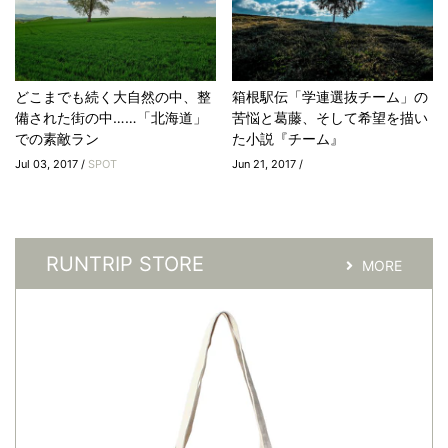
どこまでも続く大自然の中、整
箱根駅伝「学連選抜チーム」の
備された街の中……「北海道」
苦悩と葛藤、そして希望を描い
での素敵ラン
た小説『チーム』
Jul 03, 2017 /
SPOT
Jun 21, 2017 /
RUNTRIP STORE
MORE