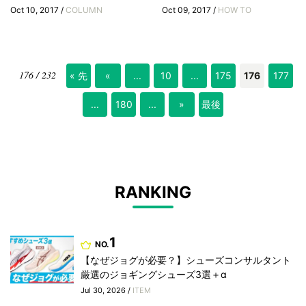
Oct 10, 2017 /
COLUMN
Oct 09, 2017 /
HOW TO
176 / 232
« 先
«
...
10
...
175
176
177
頭
...
180
...
»
最後
»
RANKING
1
NO.
【なぜジョグが必要？】シューズコンサルタント
厳選のジョギングシューズ3選＋α
Jul 30, 2026 /
ITEM