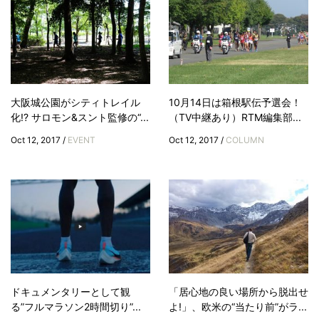
大阪城公園がシティトレイル
10月14日は箱根駅伝予選会！
化!? サロモン&スント監修の“...
（TV中継あり）RTM編集部...
Oct 12, 2017 /
EVENT
Oct 12, 2017 /
COLUMN
ドキュメンタリーとして観
「居心地の良い場所から脱出せ
る”フルマラソン2時間切り”...
よ!」、欧米の“当たり前”がラ...