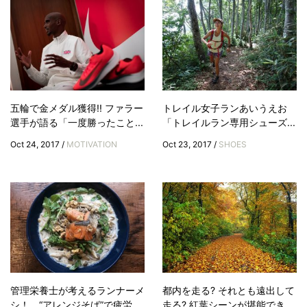
五輪で金メダル獲得!! ファラー
トレイル女子ランあいうえお
選手が語る「一度勝ったこと...
「トレイルラン専用シューズ...
Oct 24, 2017 /
MOTIVATION
Oct 23, 2017 /
SHOES
管理栄養士が考えるランナーメ
都内を走る? それとも遠出して
シ！ “アレンジそば”で疲労...
走る? 紅葉シーンが堪能でき...