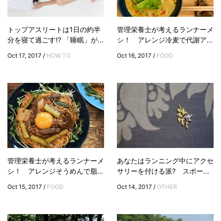
トップアスリートは1日の約半
管理栄養士が考えるランナーメ
分を寝て過ごす!? 「睡眠」が...
シ！ アレンジ冷麦で代謝ア...
Oct 17, 2017 /
HOW TO
Oct 16, 2017 /
FOOD
管理栄養士が考えるランナーメ
あなたはランニング中にアクセ
シ！ アレンジそうめんで脂...
サリーを付ける派? スポー...
Oct 15, 2017 /
FOOD
Oct 14, 2017 /
OTHER