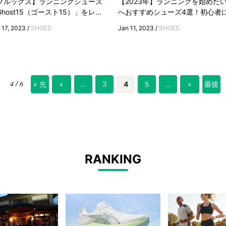
ブルックス】ランニングシューズ
【2023年】ランニングを始めた
host15（ゴースト15）」をレ...
へおすすめシューズ4選！初心者に.
 17, 2023 /
SHOES
Jan 11, 2023 /
SHOES
4 / 6
« 先
«
...
3
4
5
...
»
最後
頭
»
RANKING