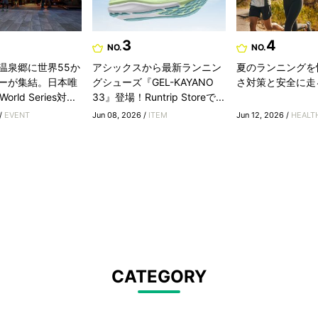
3
4
NO.
NO.
温泉郷に世界55か
アシックスから最新ランニン
夏のランニングを
ーが集結。日本唯
グシューズ『GEL-KAYANO
さ対策と安全に走
rld Series対...
33』登場！Runtrip Storeで...
 /
EVENT
Jun 08, 2026 /
ITEM
Jun 12, 2026 /
HEALT
CATEGORY