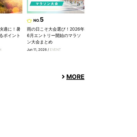
5
NO.
快適に！暑
雨の日こそ大会選び！2026年
るポイント
6月エントリー開始のマラソ
ン大会まとめ
H
Jun 11, 2026 /
EVENT
MORE