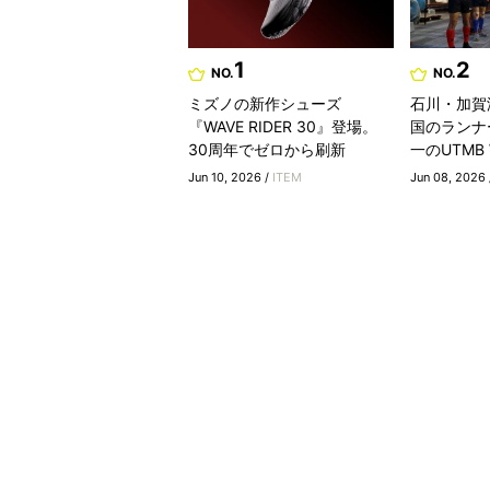
1
2
NO.
NO.
ミズノの新作シューズ
石川・加賀
『WAVE RIDER 30』登場。
国のランナ
30周年でゼロから刷新
一のUTMB Wo
Jun 10, 2026 /
ITEM
Jun 08, 2026