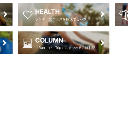
HEALTH
ランナーのニーズを解決するハウツー
COLUMN
「Run」や「Trip」にまつわるこぼれ話