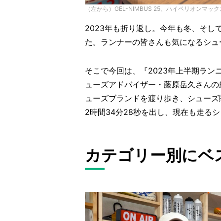
（左から）GEL-NIMBUS 25、ハイペリオンマックス、
2023年も折り返し。今年も冬、そ
た。ランナーの皆さんも気になるシュ
そこで今回は、『2023年上半期ランニ
ューズアドバイザー・藤原岳久さんの
ューズブランドを渡り歩き、シューズ
2
時間
34
分
28
秒を出し、現在も走るシ
カテゴリー別にベ