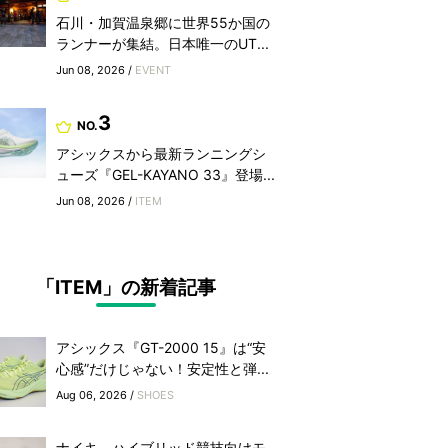
石川・加賀温泉郷に世界55か国の
ランナーが集結。日本唯一のUT...
Jun 08, 2026 /
EVENT
3
NO.
アシックスから最新ランニングシ
ューズ『GEL-KAYANO 33』登場...
Jun 08, 2026 /
ITEM
「ITEM」の新着記事
アシックス『GT-2000 15』は“安
心感”だけじゃない！安定性と弾...
Aug 06, 2026 /
SHOES
ナイキ、ハイブリッド競技向けモ