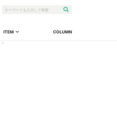
ITEM
COLUMN
は？