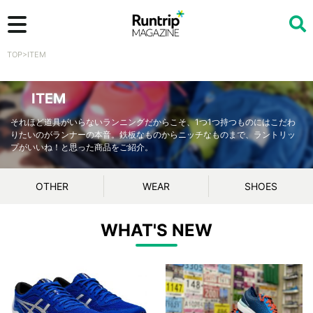
TOP
>
ITEM
検索
ITEM
それほど道具がいらないランニングだからこそ、1つ1つ持つものにはこだわ
りたいのがランナーの本音。鉄板なものからニッチなものまで、ラントリッ
プがいいね！と思った商品をご紹介。
OTHER
WEAR
SHOES
WHAT'S NEW