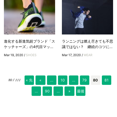
進化する新進気鋭ブランド「ス
ランニングは燃え尽きても不思
ケッチャーズ」の4代目マッ...
議ではない？ 継続のコツに...
Mar 19, 2020 /
SHOES
Mar 17, 2020 /
WEAR
80 / 111
« 先
«
...
10
...
79
80
81
頭
...
90
...
»
最後
»