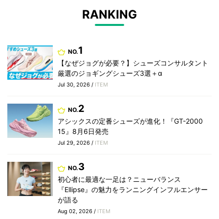
RANKING
1
NO.
【なぜジョグが必要？】シューズコンサルタント
厳選のジョギングシューズ3選＋α
Jul 30, 2026 /
ITEM
2
NO.
アシックスの定番シューズが進化！『GT-2000
15』8月6日発売
Jul 29, 2026 /
ITEM
3
NO.
初心者に最適な一足は？ニューバランス
『Ellipse』の魅力をランニングインフルエンサー
が語る
Aug 02, 2026 /
ITEM