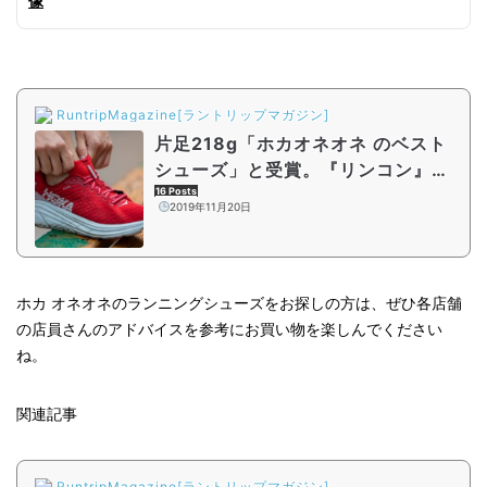
RuntripMagazine[ラントリップマガジン]
片足218g「ホカオネオネ のベスト
シューズ」と受賞。『リンコン』で
走ってみた
16 Posts
2019年11月20日
ホカ オネオネのランニングシューズをお探しの方は、ぜひ各店舗
の店員さんのアドバイスを参考にお買い物を楽しんでください
ね。
関連記事
RuntripMagazine[ラントリップマガジン]