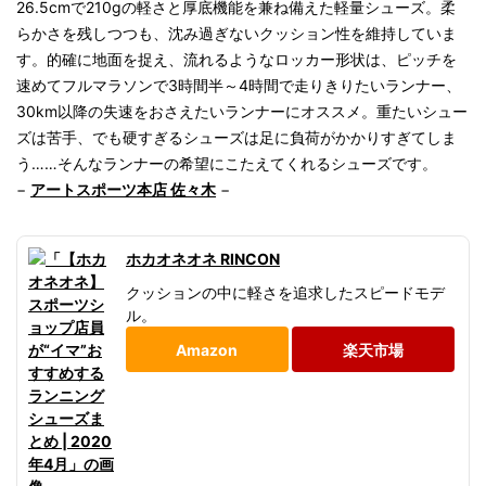
26.5cmで210gの軽さと厚底機能を兼ね備えた軽量シューズ。柔
らかさを残しつつも、沈み過ぎないクッション性を維持していま
す。的確に地面を捉え、流れるようなロッカー形状は、ピッチを
速めてフルマラソンで3時間半～4時間で走りきりたいランナー、
30km以降の失速をおさえたいランナーにオススメ。重たいシュー
ズは苦手、でも硬すぎるシューズは足に負荷がかかりすぎてしま
う……そんなランナーの希望にこたえてくれるシューズです。
−
アートスポーツ本店 佐々木
−
ホカオネオネ RINCON
クッションの中に軽さを追求したスピードモデ
ル。
Amazon
楽天市場