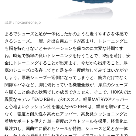
出展：hokaoneone.jp
まるでシューズと足が一体化したかのような走りやすさを体感で
きるシューズ。一層、外出自粛ムードが高まり、トレーニングに
も幅を持たせないとモチベーションを保つのに大変な時期です
ね。時短で効率の良いトレーニングを行うことで、3密を避け、安
全にトレーニングすることが出来ます。今だから出来ること。厚
底のシューズに依存してきた足を今一度解放してみてはいかがで
しょう。厚底シューズ一辺倒になってしまうと、筋力だけでなく
関節やバネなど、脚に備わっている機能全般が、厚底のシューズ
を履くこと前提の状態でしか成長できません。そこで、HOKAでは
異質なモデル『EVO REHI』がオススメ。軽量MATRYX®アッパー
と心地よいクッション性を備えたEVO REHIは、重量を増やすこと
なく、強度と耐久性を高めたアッパー、高反発クッショニングと
着地サポートを備えた単一密度のアウトソールを採用。軽量化に
最注力し、屈曲性に優れたソールが特徴。シューズと足とが一体
化したような感覚を得られるシューズ。ベアフットシューズまで