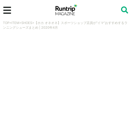
TOP
>
ITEM
>
SHOES
>
【ホカ オネオネ】スポーツショップ店員が“イマ”おすすめするラ
検索
ンニングシューズまとめ | 2020年4月