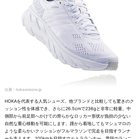
出展：hokaoneone.jp
HOKAを代表する人気シューズ。他ブランドと比較しても驚きのク
ッション性を体感でき、さらに26.5cmで236gと非常に軽量。中
側部から前足部へかけての滑らかなロッカー形状が負担の少ない
自然な重心移動を可能にします。踵から着地してもマシュマロの
ような柔らかいクッションがフルマラソンで完走を目指すランナ
ーを支えます。100kmを目指すウルトラランナー、普段のランニ