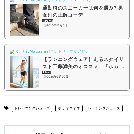
通勤時のスニーカーは何を選ぶ? 男
女別の正解コーデ
8 Posts
2018年11月8日
RuntripMagazine[ラントリップマガジン]
【ランニングウェア】走るスタイリ
スト工藤満美のオススメ！「ホカ オ
ネオネ」コーデ
1 Post
2020年3月30日
トレーニングシューズ
ホカ オネオネ
レーシングシューズ