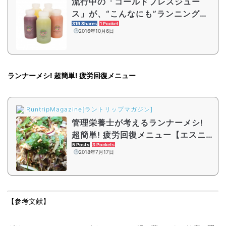
流行中の「コールドプレスジュー
ス」が、“こんなにも”ランニングと
相性の良い理由
319 Shares
1 Pocket
2016年10月6日
ランナーメシ! 超簡単! 疲労回復メニュー
RuntripMagazine[ラントリップマガジン]
管理栄養士が考えるランナーメシ!
超簡単! 疲労回復メニュー【エスニ
ック冷しゃぶ】
5 Posts
3 Pockets
2018年7月17日
【参考文献】