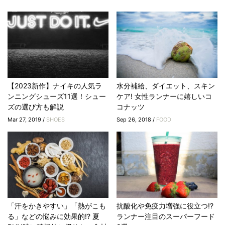
【2023新作】ナイキの人気ラ
水分補給、ダイエット、スキン
ンニングシューズ11選！シュー
ケア! 女性ランナーに嬉しいコ
ズの選び方も解説
コナッツ
Mar 27, 2019 /
SHOES
Sep 26, 2018 /
FOOD
「汗をかきやすい」「熱がこも
抗酸化や免疫力増強に役立つ!?
る」などの悩みに効果的!? 夏
ランナー注目のスーパーフード