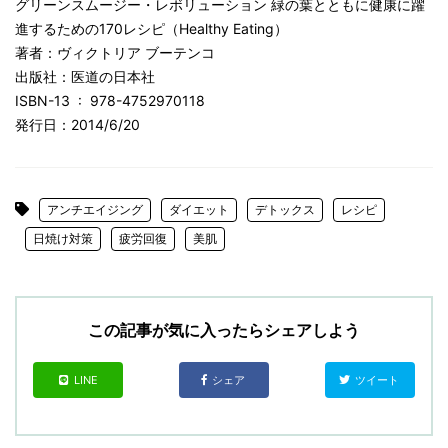
グリーンスムージー・レボリューション 緑の葉とともに健康に躍
進するための170レシピ（Healthy Eating）
著者：ヴィクトリア ブーテンコ
出版社：医道の日本社
ISBN-13 ‏ : ‎ 978-4752970118
発行日：2014/6/20
アンチエイジング
ダイエット
デトックス
レシピ
日焼け対策
疲労回復
美肌
この記事が気に入ったらシェアしよう
LINE
シェア
ツイート