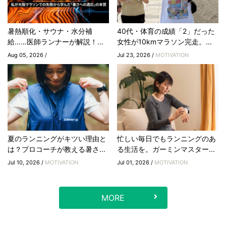
暑熱順化・サウナ・水分補
40代・体育の成績「2」だった
給……医師ランナーが解説！...
女性が10kmマラソン完走。...
Aug 05, 2026 /
Jul 23, 2026 /
MOTIVATION
夏のランニングがキツい理由と
忙しい毎日でもランニングのあ
は？プロコーチが教える暑さ...
る生活を。ガーミンマスター...
Jul 10, 2026 /
MOTIVATION
Jul 01, 2026 /
MOTIVATION
MORE