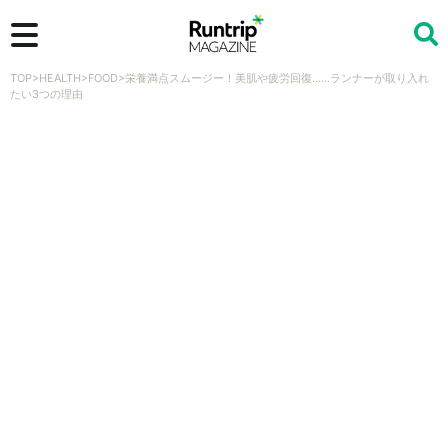
TOP
>
HEALTH
>
FOOD
>
栄養満点スムージー！美肌や疲労回復……ランナーが取り入れ
検索
たい3つの理由