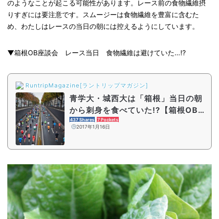
のようなことが起こる可能性があります。レース前の食物繊維摂
りすぎには要注意です。スムージーは食物繊維を豊富に含むた
め、わたしはレースの当日の朝には控えるようにしています。
▼箱根OB座談会 レース当日 食物繊維は避けていた…!?
RuntripMagazine[ラントリップマガジン]
青学大・城西大は「箱根」当日の朝
から刺身を食べていた!?【箱根OB座
談会特別篇】
437 Shares
7 Pockets
2017年1月16日