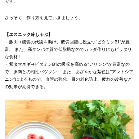
です。
さっそく、作り方を見ていきましょう。
【エスニック冷しゃぶ】
・豚肉→糖質の代謝を助け、疲労回復に役立つ“ビタミンB1”が豊
富。 また、高タンパク質で低脂肪なのでカラダ作りにもピッタリ
な食材！
・紫タマネギ→ビタミンB1の吸収を高める“アリシン”が豊富なの
で、豚肉との相性バツグン！ また、あざやかな紫色は“アントシア
ニン”によるもので、血管の強化、目の老化防止、疲れの改善など
の効果が期待できる。