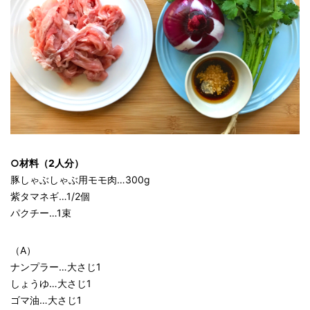
○材料（2人分）
豚しゃぶしゃぶ用モモ肉…300g
紫タマネギ…1/2個
パクチー…1束
（A）
ナンプラー…大さじ1
しょうゆ…大さじ1
ゴマ油…大さじ1