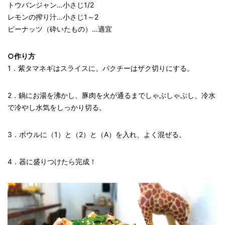
トウバンジャン…小さじ1/2
レモンの搾り汁…小さじ1～2
ピーナッツ（砕いたもの）…適宜
○作り方
1．紫タマネギはスライスに、パクチーはザク切りにする。
2．鍋にお湯を沸かし、豚肉を火が通るまでしゃぶしゃぶし、冷水
で冷やし水気をしっかり切る。
3．ボウルに（1）と（2）と（A）を入れ、よく混ぜる。
4．器に盛りつけたら完成！