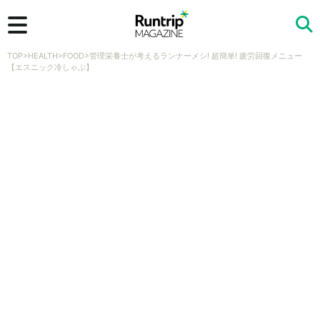
TOP
>
HEALTH
>
FOOD
>
管理栄養士が考えるランナーメシ! 超簡単! 疲労回復メニュー
検索
【エスニック冷しゃぶ】