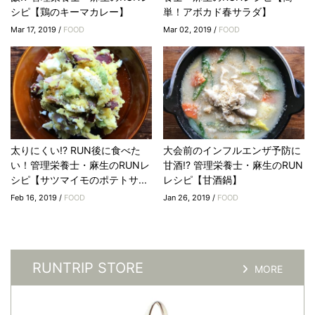
シピ【鶏のキーマカレー】
単！アボカド春サラダ】
Mar 17, 2019 /
FOOD
Mar 02, 2019 /
FOOD
太りにくい!? RUN後に食べた
大会前のインフルエンザ予防に
い！管理栄養士・麻生のRUNレ
甘酒!? 管理栄養士・麻生のRUN
シピ【サツマイモのポテトサ...
レシピ【甘酒鍋】
Feb 16, 2019 /
FOOD
Jan 26, 2019 /
FOOD
RUNTRIP STORE
MORE