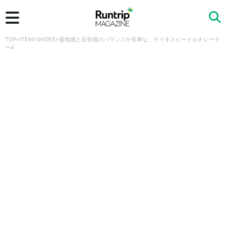
TOP
>
ITEM
>
SHOES
>
接地感と反発感のバランスが見事な、ナイキスピードルナレーサ
検索
ー4