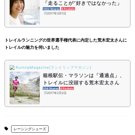
「走ることが“好きではなかった」
1352 Shares
6 Pockets
2017年3月1日
トレイルランニングの世界選手権代表に内定した荒木宏太さんに
トレイルの魅力を伺いました
RuntripMagazine[ラントリップマガジン]
箱根駅伝・マラソンは「通過点」、
トレイルに没頭する荒木宏太さん
556 Shares
6 Pockets
2017年2月2日
レーシングシューズ