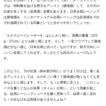
ズは、回転数をあげる努力をアシスト（接地感）して、その力の
伝達を良くする（反発感）必要があります。日本企画レーシング
は接地感を、インターナショナル企画レーシングは反発感をそれ
ぞれ強調されている印象というと分かりやすいでしょうか。
「ルナスピードレーサー4」はとにかく軽い。実際の重量（215
g・27.cm）よりも軽く感じます。そして、一見フワフワして接地
感が少ない感じ（日本企画と比べて）なのですが、前方方向にバ
ンバン反発してくれます。そこがとても好みのシューズなんで
す。
このように、力の伝達（斜め前方向に）がうまく行けば、速く走
るアシストとしては、ものすごい薄くて接地感が強くなくても充
分なんだと感じます。そして、もっと簡単に言うと、「このシュ
ーズを履くとなんか結果（タイム）が良い」という現象が起こ
る。結局レーシングシューズを履く意味って、結果＝速く走れ
た！が出なければ意味がありませんよね？