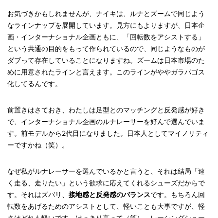
お気づきかもしれませんが、ナイキは、ルナとズームで同じよう
なラインナップを展開しています。見方にもよりますが、日本企
画・インターナショナル企画ともに、「回転数をアシストする」
という共通の目的をもって作られているので、同じようなものが
ダブって存在していることになりますね。ズームは日本市場のた
めに用意されたラインと言えます。このラインがややガラパゴス
化してるんです。
前置きはさておき、わたしは足型とのマッチングと反発感が好き
で、インターナショナル企画のルナレーサーを好んで選んでいま
す。前モデルから2代目になりました。日本人としてマイノリティ
ーですかね（笑）。
なぜ私がルナレーサーを選んでいるかと言うと、それは結局「速
く走る、走りたい」という欲求に応えてくれるシューズだからで
す。それはズバリ、
接地感と反発感のバランス
です。もちろん回
転数をあげるためのアシストとして、軽いことも大事ですが、軽
さはどれも軽いです、はっきり言って（笑）。レーシングシュー