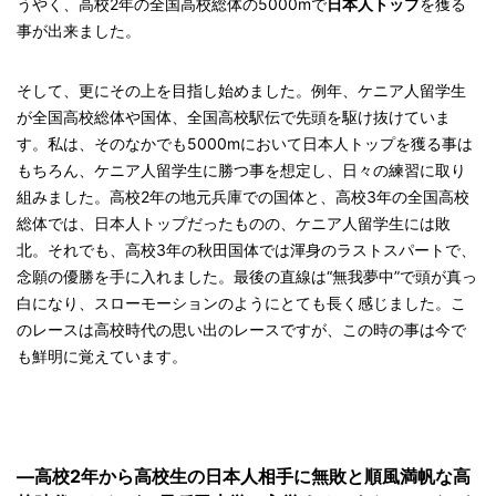
うやく、高校2年の全国高校総体の5000mで
日本人トップ
を獲る
事が出来ました。
そして、更にその上を目指し始めました。例年、ケニア人留学生
が全国高校総体や国体、全国高校駅伝で先頭を駆け抜けていま
す。私は、そのなかでも5000mにおいて日本人トップを獲る事は
もちろん、ケニア人留学生に勝つ事を想定し、日々の練習に取り
組みました。高校2年の地元兵庫での国体と、高校3年の全国高校
総体では、日本人トップだったものの、ケニア人留学生には敗
北。それでも、高校3年の秋田国体では渾身のラストスパートで、
念願の優勝を手に入れました。最後の直線は“無我夢中”で頭が真っ
白になり、スローモーションのようにとても長く感じました。こ
のレースは高校時代の思い出のレースですが、この時の事は今で
も鮮明に覚えています。
—高校2年から高校生の日本人相手に無敗と順風満帆な高