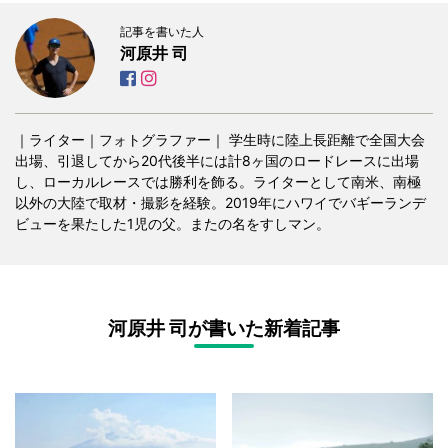
記事を書いた人
河原井 司
｜ライター｜フォトグラファー｜ 学生時に陸上長距離で全国大会
出場、引退してから20代後半には計8ヶ国のロードレースに出場
し、ローカルレースでは勝利を飾る。ライターとして南米、南極
以外の大陸で取材・撮影を経験。2019年にハワイでバギーランデ
ビューを果たした1児の父。またの名をすしマン。
河原井 司が書いた新着記事