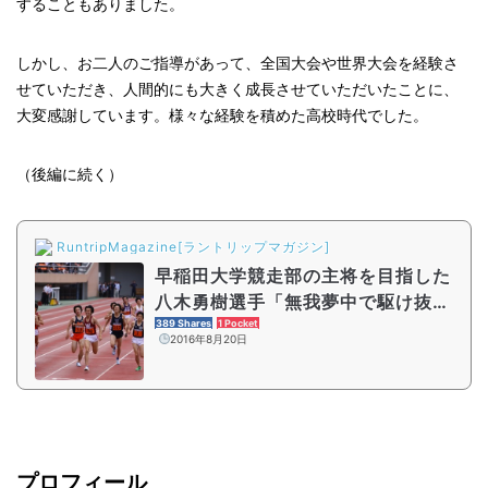
することもありました。
しかし、お二人のご指導があって、全国大会や世界大会を経験さ
せていただき、人間的にも大きく成長させていただいたことに、
大変感謝しています。様々な経験を積めた高校時代でした。
（後編に続く）
RuntripMagazine[ラントリップマガジン]
早稲田大学競走部の主将を目指した
八木勇樹選手「無我夢中で駆け抜け
た瞬間」をふり返る
389 Shares
1 Pocket
2016年8月20日
プロフィール