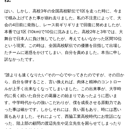
はい。しかし、高校3年の全国高校駅伝で1区を走った時に、今ま
で積み上げてきた事が崩れ去りました。私の不注意によって、大
会の4日前に発熱し、レース前ギリギリまで回復に努めましたが、
本番では1区 (10km)で10位に沈みました。高校2年と3年では、大
舞台で日本人に負け無しでしたが、考えてもいなかった区間10位
という現実。この時は、全国高校駅伝での優勝を目指して出場し
たチームに迷惑をかけてしまい、自分を責めました。本当に申し
訳なかったです。
“誰よりも速くなりたい”その一心でやってきたのですが、その日か
ら、自分を律すること、言い換えれば、肉体と精神のコントロー
ルが上手く出来なくなってしまいました。この出来事が、大学時
代に長く続いた自分との葛藤との始まりであったように思いま
す。中学時代からの強いこだわりが、僕を成長させる原動力であ
った事は確かです。しかしそれには、良い面もあり、時には悪い
面もありました。それによって、西脇工業高校時代にお世話にな
った、陸上部の顧問の渡辺先生や足立先生を困らせてしまったり