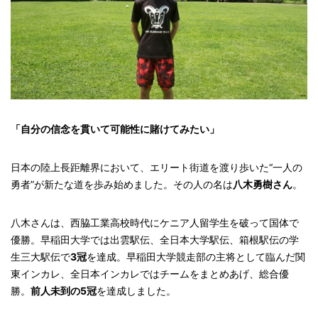
「自分の信念を貫いて可能性に賭けてみたい」
日本の陸上長距離界において、エリート街道を渡り歩いた“一人の
勇者”が新たな道を歩み始めました。その人の名は
八木勇樹さん
。
八木さんは、西脇工業高校時代にケニア人留学生を破って国体で
優勝。早稲田大学では出雲駅伝、全日本大学駅伝、箱根駅伝の学
生三大駅伝で
3冠
を達成。早稲田大学競走部の主将として臨んだ関
東インカレ、全日本インカレではチームをまとめあげ、総合優
勝。
前人未到の5冠
を達成しました。