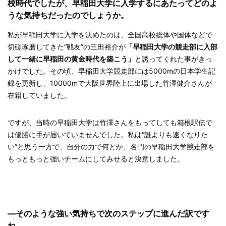
校時代でしたが、早稲田大学に入学するにあたってどのよ
うな気持ちだったのでしょうか。
私が早稲田大学に入学を決めたのは、全国高校総体や国体などで
切磋琢磨してきた“戦友”の三田裕介が
「早稲田大学の競走部に入部
して一緒に早稲田の黄金時代を築こう」
と誘ってくれた事がきっ
かけでした。その頃、早稲田大学競走部には5000mの日本学生記
録を更新し、10000mで大阪世界陸上に出場した竹澤健介さんが
在籍していました。
ですが、当時の早稲田大学は竹澤さんをもってしても箱根駅伝で
は優勝に手が届いていませんでした。私は“誰よりも速くなりた
い”と思う一方で、自分の力で何とか、名門の早稲田大学競走部を
もっともっと強いチームにしてみせると決意しました。
—そのような強い気持ちで次のステップに進んだ訳です
ね。