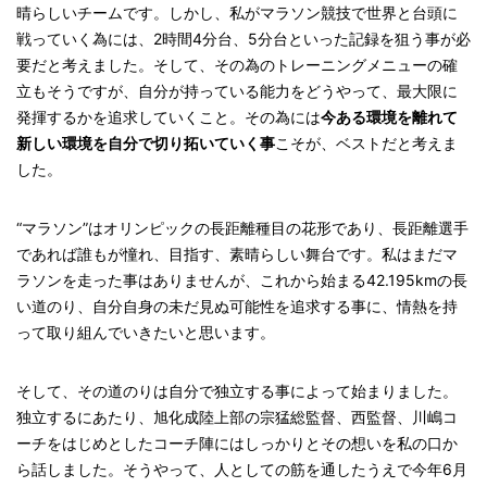
晴らしいチームです。しかし、私がマラソン競技で世界と台頭に
戦っていく為には、2時間4分台、5分台といった記録を狙う事が必
要だと考えました。そして、その為のトレーニングメニューの確
立もそうですが、自分が持っている能力をどうやって、最大限に
発揮するかを追求していくこと。その為には
今ある環境を離れて
新しい環境を自分で切り拓いていく事
こそが、ベストだと考えま
した。
“マラソン”はオリンピックの長距離種目の花形であり、長距離選手
であれば誰もが憧れ、目指す、素晴らしい舞台です。私はまだマ
ラソンを走った事はありませんが、これから始まる42.195kmの長
い道のり、自分自身の未だ見ぬ可能性を追求する事に、情熱を持
って取り組んでいきたいと思います。
そして、その道のりは自分で独立する事によって始まりました。
独立するにあたり、旭化成陸上部の宗猛総監督、西監督、川嶋コ
ーチをはじめとしたコーチ陣にはしっかりとその想いを私の口か
ら話しました。そうやって、人としての筋を通したうえで今年6月