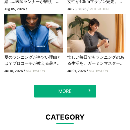
給……医師ランナーが解説！...
女性が10kmマラソン完走。...
Aug 05, 2026 /
Jul 23, 2026 /
MOTIVATION
夏のランニングがキツい理由と
忙しい毎日でもランニングのあ
は？プロコーチが教える暑さ...
る生活を。ガーミンマスター...
Jul 10, 2026 /
MOTIVATION
Jul 01, 2026 /
MOTIVATION
MORE
CATEGORY