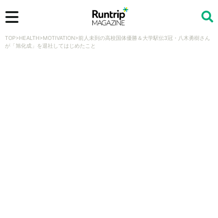
TOP
>
HEALTH
>
MOTIVATION
>
前人未到の高校国体優勝＆大学駅伝3冠・八木勇樹さん
検索
が「旭化成」を退社してはじめたこと