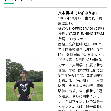
八木 勇樹 （やぎ ゆうき）
1989年10月17日生まれ、兵
庫県出身。
株式会社OFFICE YAGI 代表取
締役 / YAGI RUNNING TEAM
所属 プロランナー
西脇工業高校時代は5000m
で全国高校総体 (2年時、3年
時)、兵庫国体では日本人トッ
プで入賞。3年時の秋田国体
でケニア人留学生に競り勝ち
優勝。早稲田大学競走部では
3年時から1年間、競走部主将
を務める。その期間に、出雲
駅伝、全日本大学駅伝、箱根
駅伝に出場、全て優勝し3冠
を達成。さらに関東インカ
レ、全日本インカレではチー
ムをまとめあげ、総合優勝に