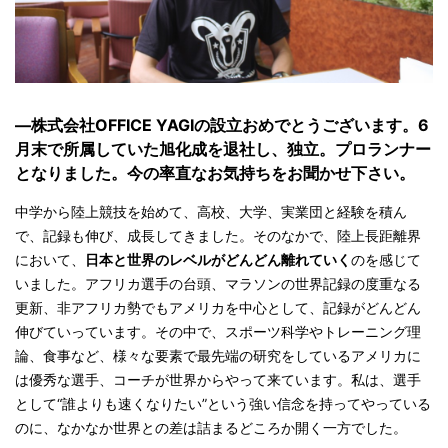
—株式会社OFFICE YAGIの設立おめでとうございます。6
月末で所属していた旭化成を退社し、独立。プロランナー
となりました。今の率直なお気持ちをお聞かせ下さい。
中学から陸上競技を始めて、高校、大学、実業団と経験を積ん
で、記録も伸び、成長してきました。そのなかで、陸上長距離界
において、
日本と世界のレベルがどんどん離れていく
のを感じて
いました。アフリカ選手の台頭、マラソンの世界記録の度重なる
更新、非アフリカ勢でもアメリカを中心として、記録がどんどん
伸びていっています。その中で、スポーツ科学やトレーニング理
論、食事など、様々な要素で最先端の研究をしているアメリカに
は優秀な選手、コーチが世界からやって来ています。私は、選手
として“誰よりも速くなりたい”という強い信念を持ってやっている
のに、なかなか世界との差は詰まるどころか開く一方でした。