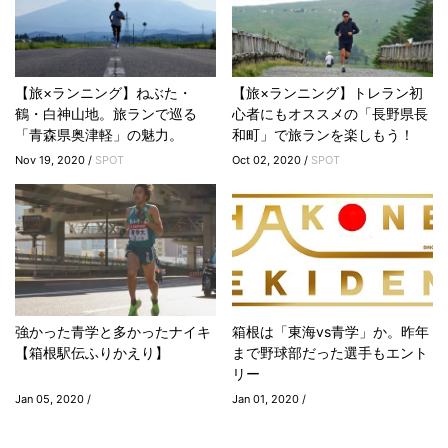
【旅×ランニング】ねぶた・
【旅×ランニング】トレラン初
鶴・白神山地。旅ランで巡る
心者にもオススメの「長野県長
「青森県奥津軽」の魅力。
和町」で旅ランを楽しもう！
Nov 19, 2020 /
SPOT
Oct 02, 2020 /
SPOT
強かった青学と多かったナイキ
箱根は「東海vs青学」か。昨年
【箱根駅伝ふりかえり】
まで野球部だった選手もエント
リー
Jan 05, 2020 /
Jan 01, 2020 /