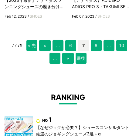
【2023年最新】アディダスラ
【アディダス】ADIZERO
ンニングシューズの履き分け...
ADIOS PRO 3・TAKUMI SE...
Feb 12, 2023 /
SHOES
Feb 07, 2023 /
SHOES
7 / 18
« 先
«
...
6
7
8
...
10
頭
...
»
最後
»
RANKING
1
NO.
【なぜジョグが必要？】シューズコンサルタント
厳選のジョギングシューズ3選＋α