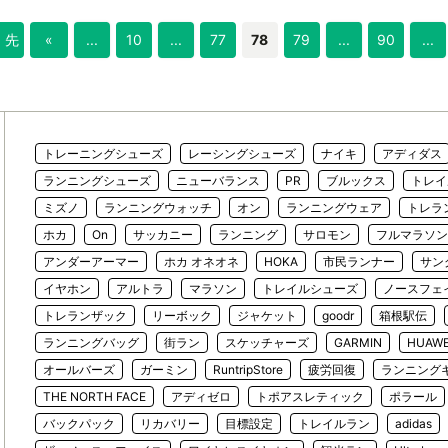
« 先
«
...
10
...
77
78
79
...
90
...
頭
トレーニングシューズ
レーシングシューズ
ナイキ
アディダス
ランニングシューズ
ニューバランス
PR
ブルックス
トレイ
ミズノ
ランニングウォッチ
オン
ランニングウェア
トレラ
ホカ
On
サッカニー
ランニング
サロモン
フルマラソン
アンダーアーマー
ホカ オネオネ
HOKA
市民ランナー
サン
イヤホン
アルトラ
マラソン
トレイルシューズ
ノースフェ
トレランザック
リーボック
ジャケット
goodr
箱根駅伝
ランニングバッグ
街ラン
スケッチャーズ
GARMIN
HUAWE
オールバーズ
ガーミン
RuntripStore
疲労回復
ランニング
THE NORTH FACE
アディゼロ
トポアスレティック
ポラール
バックパック
リカバリー
目標設定
トレイルラン
adidas