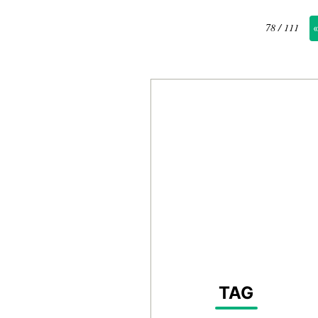
78 / 111
TAG