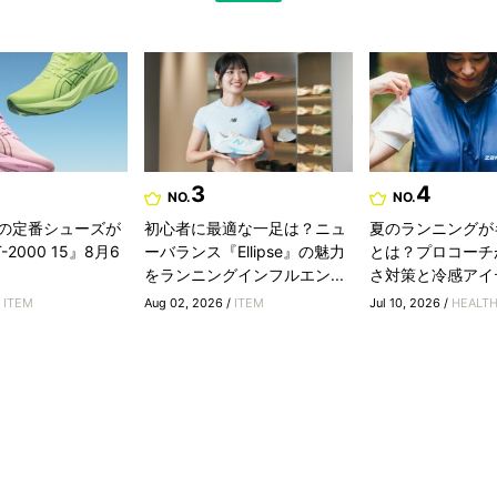
3
4
NO.
NO.
の定番シューズが
初心者に最適な一足は？ニュ
夏のランニングが
2000 15』8月6
ーバランス『Ellipse』の魅力
とは？プロコーチ
をランニングインフルエン...
さ対策と冷感アイ
/
ITEM
Aug 02, 2026 /
ITEM
Jul 10, 2026 /
HEALT