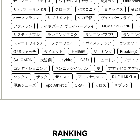
ザ・ノース・フェイス
ワイヤレスイヤホン
観光ラン
Ultraboos
リカバリーサンダル
グローブ
パタゴニア
ヨネックス
補給
ハーフマラソン
サプリメント
ケガ予防
ヴェイパーフライ
ファンラン
ナイキ ズーム ヴェイパーフライ
HOKA ONE ONE
サスティナブル
ランニングマスク
ランニングアプリ
ランニン
スマートウォッチ
ファーウェイ
トポアスレチック
ガジェット
GPSウォッチ
ダイエット
上田瑠偉
ジョギング
Breaking2
SALOMON
大迫傑
Jaybird
C3fit
ニュートン
メディフ
コンディショニング
ランニングイヤホン
夏
アディゼロ アディ
ソックス
ザック
ザムスト
アミノサウルス
RUE HARKHA
厚底シューズ
Topo Athletic
CRAFT
カロス
キプラン
RANKING