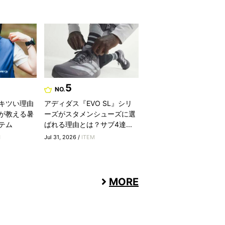
5
NO.
キツい理由
アディダス『EVO SL』シリ
が教える暑
ーズがスタメンシューズに選
テム
ばれる理由とは？サブ4達...
H
Jul 31, 2026 /
ITEM
MORE