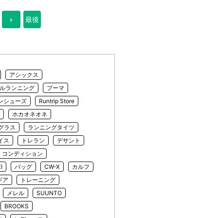
»
最後
»
アシックス
ルランニング
プーマ
ンシューズ
Runtrip Store
ホカオネオネ
グラス
ランニングタイツ
イス
トレラン
デサント
コンディション
I
バッグ
CW-X
カルフ
ギア
トレーニング
メレル
SUUNTO
BROOKS