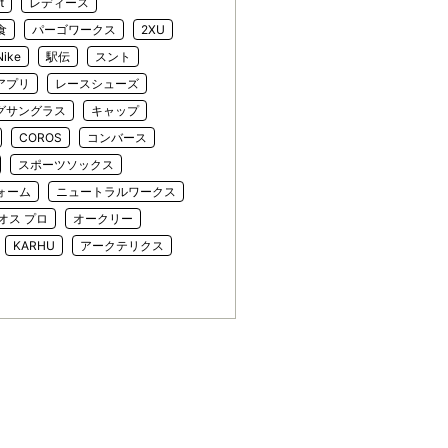
t
レディース
食
パーゴワークス
2XU
Nike
駅伝
スント
アプリ
レースシューズ
グサングラス
キャップ
COROS
コンバース
スポーツソックス
ォーム
ニュートラルワークス
オス プロ
オークリー
KARHU
アークテリクス