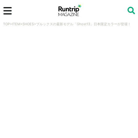
TOP
>
ITEM
>
SHOES
>
ブルックスの最新モデル「Ghost13」日本限定カラーが登場！
検索