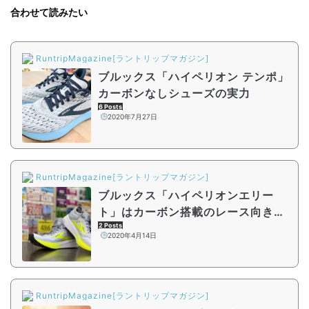
合わせて読みたい
RuntripMagazine[ラントリップマガジン]
ブルックス「ハイペリオン テンポ」
カーボンなしシューズの実力
6 Posts
2020年7月27日
RuntripMagazine[ラントリップマガジン]
ブルックス「ハイペリオンエリー
ト」はカーボン搭載のレース向きシ
ューズ
2 Posts
2020年4月14日
RuntripMagazine[ラントリップマガジン]