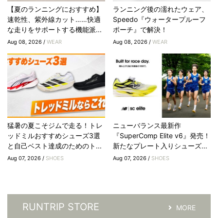
【夏のランニングにおすすめ】
ランニング後の濡れたウェア、
速乾性、紫外線カット……快適
Speedo『ウォータープルーフ
な走りをサポートする機能派...
ポーチ』で解決！
Aug 08, 2026 /
WEAR
Aug 08, 2026 /
WEAR
猛暑の夏こそジムで走る！トレ
ニューバランス最新作
ッドミルおすすめシューズ3選
『SuperComp Elite v6』発売！
と自己ベスト達成のためのト...
新たなプレート入りシューズ...
Aug 07, 2026 /
SHOES
Aug 07, 2026 /
SHOES
RUNTRIP STORE
MORE