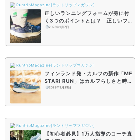
RuntripMagazine[ラントリップマガジン]
正しいランニングフォームが身に付
く3つのポイントとは？ 正しいフ
ォームをサポートするカルフ『FUSI
2025年1月7日
ON 4.0』も
RuntripMagazine[ラントリップマガジン]
フィンランド発・カルフの新作「ME
STARI RUN」はカルフらしさと時代
のテクノロジーが融合したランニン
2023年9月29日
グシューズ
RuntripMagazine[ラントリップマガジン]
【初心者必見】1万人指導のコーチ直