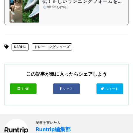
伝！正しいランニングフォームを身
につけるシューズの選び方3つのポ
2023年4月26日
イントとは
KARHU
トレーニングシューズ
この記事が気に入ったらシェアしよう
LINE
シェア
ツイート
記事を書いた人
Runtrip編集部