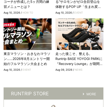
コーチが作成した5ヶ月間の練
る”サロモンがゼロ合目登山を
習メニューとは？
体験するPOP UP「生まれ変...
Aug 10, 2026 /
HOW TO
Aug 10, 2026 /
EVENT
東京マラソン・おきなわマラソ
走った後こそ、整える。
ン……2026年8月エントリー開
Runtrip BASE YOYOGI PARKに
始のフルマラソン大会まとめ
『Recovery Lounge』が期間...
Aug 10, 2026 /
EVENT
Aug 09, 2026 /
NEWS
RUNTRIP STORE
MORE