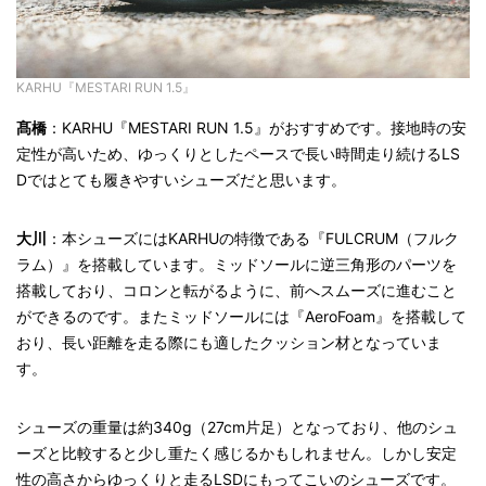
KARHU『MESTARI RUN 1.5』
髙橋
：KARHU『MESTARI RUN 1.5』がおすすめです。接地時の安
定性が高いため、ゆっくりとしたペースで長い時間走り続けるLS
Dではとても履きやすいシューズだと思います。
大川
：本シューズにはKARHUの特徴である『FULCRUM（フルク
ラム）』を搭載しています。ミッドソールに逆三角形のパーツを
搭載しており、コロンと転がるように、前へスムーズに進むこと
ができるのです。またミッドソールには『AeroFoam』を搭載して
おり、長い距離を走る際にも適したクッション材となっていま
す。
シューズの重量は約340g（27cm片足）となっており、他のシュ
ーズと比較すると少し重たく感じるかもしれません。しかし安定
性の高さからゆっくりと走るLSDにもってこいのシューズです。