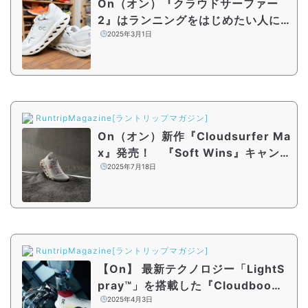
On（オン）『クラウドサーファー
2』はランニングをはじめたい人に
ぴったり！ 幅広いランナーにおす
2025年3月1日
すめできる理由をシューズアドバイ
ザーが解説
RuntripMagazine[ラントリップマガジン]
On（オン）新作『Cloudsurfer Ma
x』発売！ 『Soft Wins』キャンペ
ーン第2弾も
2025年7月18日
RuntripMagazine[ラントリップマガジン]
【On】 最新テクノロジー「LightS
pray™︎」を搭載した『Cloudboom
Strike LS』新カラーが数量限定登場
2025年4月3日