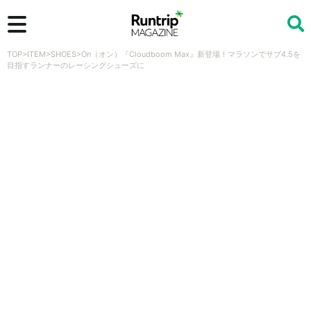
TOP
>
ITEM
>
SHOES
>
On（オン）『Cloudboom Max』新登場！マラソンでサブ4.5を
検索
目指すランナーのレーシングシューズに