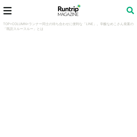
TOP
>
COLUMN
>
ランナー同士の待ち合わせに便利な「LINE」。辛酸なめこさん発案の
検索
「既読スルースルー」とは