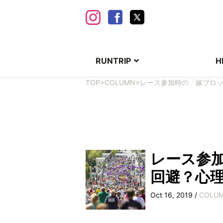
RUNTRIP
H
TOP
>
COLUMN
>
レース参加時の「嫁ブロ
レース参
回避？心
Oct 16, 2019 /
COLU