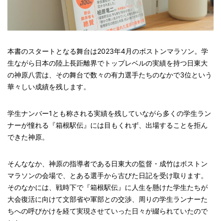
本書のスタートとなる舞台は2023年4月のボストンマラソン。学
生ながら日本の陸上長距離界でトップレベルの実績を持つ日東大
の神原八雲は、その舞台で数々の有力選手たちのなかで3位という
華々しい成績を残します。
学生ナンバー1とも称される実績を残していながら多くの学生ラン
ナーが憧れる『箱根駅伝』には目もくれず、出場することを拒ん
できた神原。
そんななか、神原の指導者である日東大の監督・成竹はボストン
マラソンの会場で、とある選手から古びた日記を受け取ります。
そのなかには、戦時下で『箱根駅伝』に人生を懸けた学生たちが
大会復活に向けて文部省や軍部との交渉、周りの学生ランナーた
ちへの呼びかけを経て実現させていった日々が綴られていたので