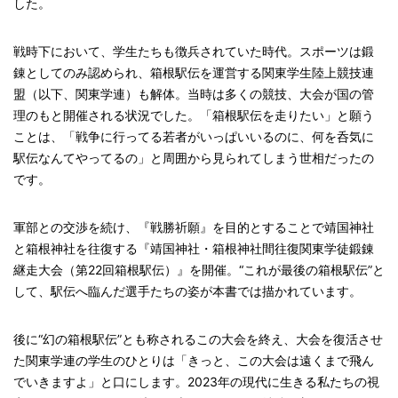
した。
戦時下において、学生たちも徴兵されていた時代。スポーツは鍛
錬としてのみ認められ、箱根駅伝を運営する関東学生陸上競技連
盟（以下、関東学連）も解体。当時は多くの競技、大会が国の管
理のもと開催される状況でした。「箱根駅伝を走りたい」と願う
ことは、「戦争に行ってる若者がいっぱいいるのに、何を呑気に
駅伝なんてやってるの」と周囲から見られてしまう世相だったの
です。
軍部との交渉を続け、『戦勝祈願』を目的とすることで靖国神社
と箱根神社を往復する『靖国神社・箱根神社間往復関東学徒鍛錬
継走大会（第22回箱根駅伝）』を開催。“これが最後の箱根駅伝”と
して、駅伝へ臨んだ選手たちの姿が本書では描かれています。
後に“幻の箱根駅伝”とも称されるこの大会を終え、大会を復活させ
た関東学連の学生のひとりは「きっと、この大会は遠くまで飛ん
でいきますよ」と口にします。2023年の現代に生きる私たちの視