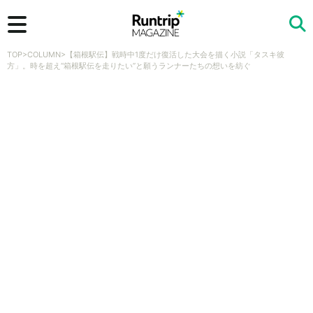
TOP
>
COLUMN
>
【箱根駅伝】戦時中1度だけ復活した大会を描く小説「タスキ彼
検索
方」。時を超え“箱根駅伝を走りたい”と願うランナーたちの想いを紡ぐ