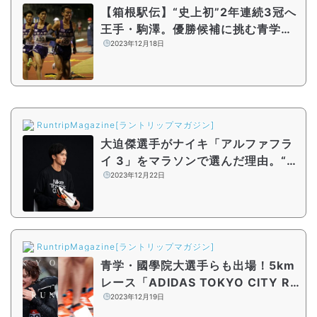
【箱根駅伝】“史上初”2年連続3冠へ
王手・駒澤。優勝候補に挑む青学・
中央……注目選手は？
2023年12月18日
RuntripMagazine[ラントリップマガジン]
大迫傑選手がナイキ「アルファフラ
イ 3」をマラソンで選んだ理由。“こ
れまでのアルファフライと違った”と
2023年12月22日
明かす
RuntripMagazine[ラントリップマガジン]
青学・國學院大選手らも出場！5km
レース「ADIDAS TOKYO CITY RU
N 2024」が24年2月に東京・明治
2023年12月19日
神宮外苑で開催