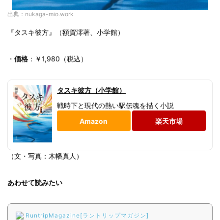
出典：nukaga-mio.work
『タスキ彼方』（額賀澪著、小学館）
・
価格
：￥1,980（税込）
タスキ彼方（小学館）
戦時下と現代の熱い駅伝魂を描く小説
Amazon
楽天市場
（文・写真：木幡真人）
あわせて読みたい
RuntripMagazine[ラントリップマガジン]