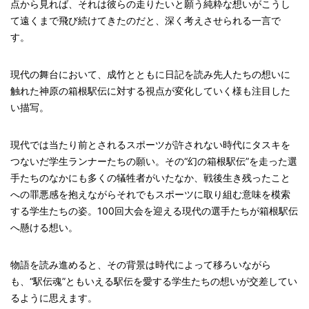
点から見れば、それは彼らの走りたいと願う純粋な想いがこうし
て遠くまで飛び続けてきたのだと、深く考えさせられる一言で
す。
現代の舞台において、成竹とともに日記を読み先人たちの想いに
触れた神原の箱根駅伝に対する視点が変化していく様も注目した
い描写。
現代では当たり前とされるスポーツが許されない時代にタスキを
つないだ学生ランナーたちの願い。その“幻の箱根駅伝”を走った選
手たちのなかにも多くの犠牲者がいたなか、戦後生き残ったこと
への罪悪感を抱えながらそれでもスポーツに取り組む意味を模索
する学生たちの姿。100回大会を迎える現代の選手たちが箱根駅伝
へ懸ける想い。
物語を読み進めると、その背景は時代によって移ろいながら
も、“駅伝魂”ともいえる駅伝を愛する学生たちの想いが交差してい
るように思えます。