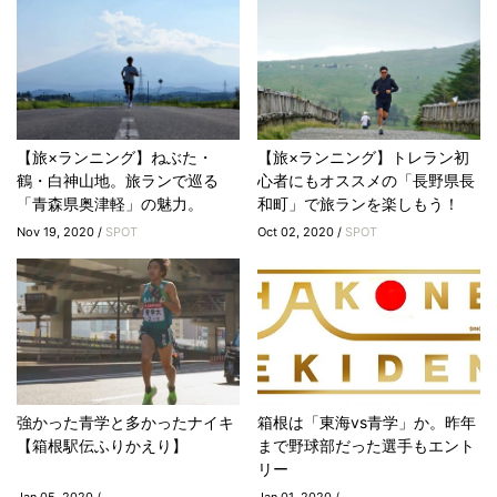
【旅×ランニング】ねぶた・
【旅×ランニング】トレラン初
鶴・白神山地。旅ランで巡る
心者にもオススメの「長野県長
「青森県奥津軽」の魅力。
和町」で旅ランを楽しもう！
Nov 19, 2020 /
SPOT
Oct 02, 2020 /
SPOT
強かった青学と多かったナイキ
箱根は「東海vs青学」か。昨年
【箱根駅伝ふりかえり】
まで野球部だった選手もエント
リー
Jan 05, 2020 /
Jan 01, 2020 /