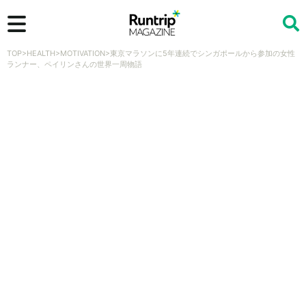
TOP
>
HEALTH
>
MOTIVATION
>
東京マラソンに5年連続でシンガポールから参加の女性
検索
ランナー、ペイリンさんの世界一周物語