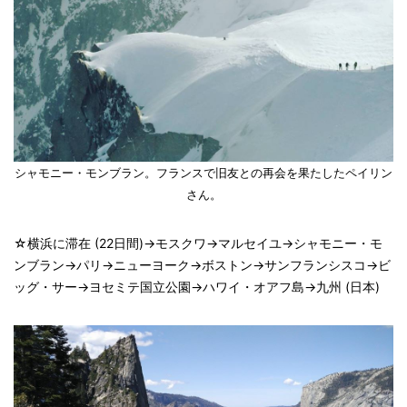
シャモニー・モンブラン。フランスで旧友との再会を果たしたペイリン
さん。
☆横浜に滞在 (22日間)→モスクワ→マルセイユ→シャモニー・モ
ンブラン→パリ→ニューヨーク→ボストン→サンフランシスコ→ビ
ッグ・サー→ヨセミテ国立公園→ハワイ・オアフ島→九州 (日本)