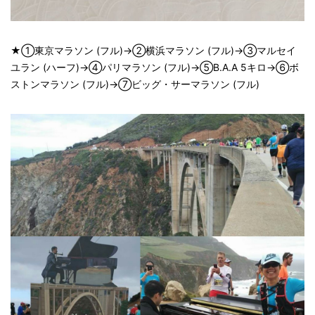
★①東京マラソン (フル)→②横浜マラソン (フル)→③マルセイ
ユラン (ハーフ)→④パリマラソン (フル)→⑤B.A.A 5キロ→⑥ボ
ストンマラソン (フル)→⑦ビッグ・サーマラソン (フル)