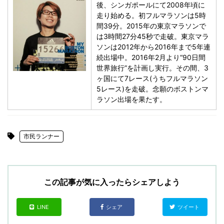
後、シンガポールにて2008年頃に
走り始める。初フルマラソンは5時
間39分。2015年の東京マラソンで
は3時間27分45秒で走破。東京マラ
ソンは2012年から2016年まで5年連
続出場中。2016年2月より“90日間
世界旅行”を計画し実行。その間、3
ヶ国にて7レース(うちフルマラソン
5レース)を走破。念願のボストンマ
ラソン出場を果たす。
市民ランナー
この記事が気に入ったらシェアしよう
LINE
シェア
ツイート