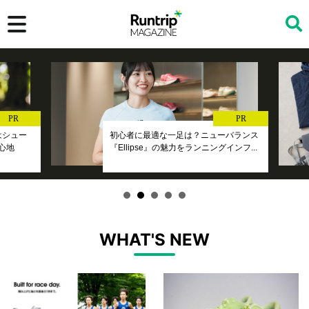
検索
PR
PR
』はシュー
初心者に最適な一足は？ニューバランス
心地
『Ellipse』の魅力をランニングインフ...
WHAT'S NEW