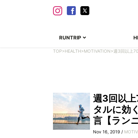
RUNTRIP
H
TOP
>
HEALTH
>
MOTIVATION
>
週3回以上7
週3回以上
タルに効
言【ランニ
Nov 16, 2019 /
MOTIV