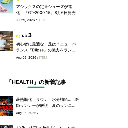
アシックスの定番シューズが進
化！『GT-2000 15』8月6日発売
Jul 29, 2026 /
ITEM
3
NO.
初心者に最適な一足は？ニューバ
ランス『Ellipse』の魅力をラン...
Aug 02, 2026 /
ITEM
「HEALTH」の新着記事
暑熱順化・サウナ・水分補給……医
師ランナーが解説！夏のランニ...
Aug 05, 2026 /
40代・体育の成績「2」だった女