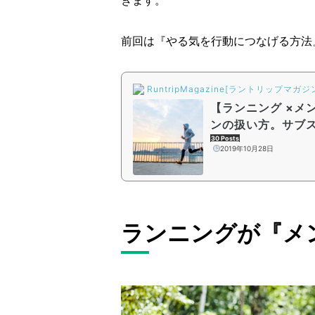
前回は『やる気を行動につなげる方法
RuntripMagazine[ラントリップマガジ
【ランニング ×メ
ンの扱い方。サブ
30 Posts
2019年10月28日
ランニングが『メ