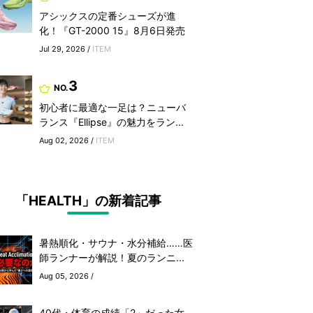
アシックスの定番シューズが進
化！『GT-2000 15』8月6日発売
Jul 29, 2026 /
ITEM
3
NO.
初心者に最適な一足は？ニューバ
ランス『Ellipse』の魅力をラン...
Aug 02, 2026 /
ITEM
「HEALTH」の新着記事
暑熱順化・サウナ・水分補給……医
師ランナーが解説！夏のランニ...
Aug 05, 2026 /
40代・体育の成績「2」だった女