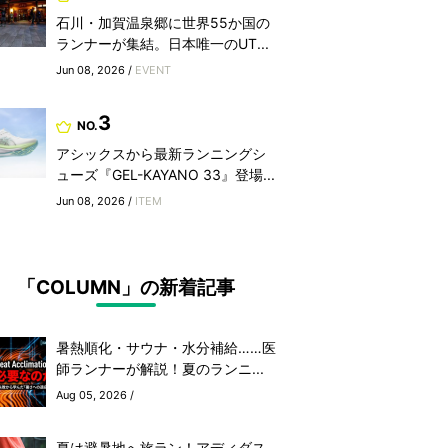
石川・加賀温泉郷に世界55か国の
ランナーが集結。日本唯一のUT...
Jun 08, 2026 /
EVENT
3
NO.
アシックスから最新ランニングシ
ューズ『GEL-KAYANO 33』登場...
Jun 08, 2026 /
ITEM
「COLUMN」の新着記事
暑熱順化・サウナ・水分補給……医
師ランナーが解説！夏のランニ...
Aug 05, 2026 /
夏は避暑地へ旅ラン！アディダス