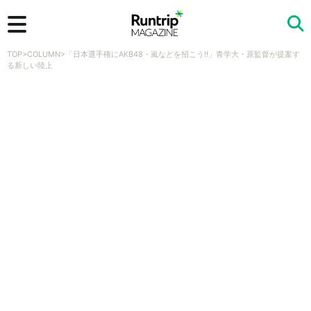
TOP
>
COLUMN
>
「日本選手権にAKB48・嵐などを招こう!!」青学大・原監督が提案す
検索
る新しい陸上