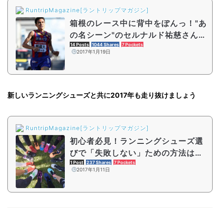
RuntripMagazine[ラントリップマガジン]
箱根のレース中に背中をぽんっ！"あ
の名シーン"のセルナルド祐慈さんに
インタビュー
14 Posts
1044 Shares
7 Pockets
2017年1月19日
新しいランニングシューズと共に2017年も走り抜けましょう
RuntripMagazine[ラントリップマガジン]
初心者必見！ランニングシューズ選
びで「失敗しない」ための方法はコ
レ。
1 Post
237 Shares
7 Pockets
2017年1月11日