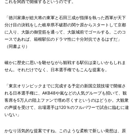
これを関西で開催するというのです。
「徳川家康が総大将の東軍と石田三成が指揮を執った西軍が天下
分け目の決戦をした岐阜県不破郡の関ケ原からスタートして京都
に入り、大阪の御堂筋を通って、大阪城前でゴールする。このコ
ースであれば、箱根駅伝のドラマ性に十分対抗できるはずだ」
（同書より）
確かに歴史に思いを馳せながら観戦する駅伝は楽しいかもしれま
せん。それだけでなく、日本選手権でもこんな提案を。
「東京オリンピックまでに完成する予定の新国立競技場で開催さ
れる日本選手権に、AKB48や嵐などの人気グループも招いて、観
客席を5万人の陸上ファンで埋め尽くすというのはどうか。大観衆
の声援を受けて、出場選手は120％のフルパワーで試合に臨むに違
いない」
かなり活気的な提案ですね。このような柔軟で新しい発想は、原