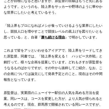
ことが目標になると思いますが、原監督の目線はもっと先にある
ようです。というのも、陸上界をサッカーや野球のように華やか
な世界にしたいと考えているそう。
「陸上界もプロになればメシが食っていけるような業界にしたい
し、競技人口を増やすことで競技レベルの底上げを図りたいとも
思っている」と、自著『
勝ち続ける理由
』で明かしています。
これまで皆をアッといわせるアイデアで、陸上界をリードしてき
た原監督。同書では、「陸上界を変える！ ハッピー大作戦」と
銘打って、様々な企画を提案しています。どれもさすが原監督を
うなるものばかりですが、その中から抜粋してご紹介。なお、こ
の企画については論文にして発表予定とのこと。現在はその中間
報告となっています。
原監督は、実業団のニューイヤー駅伝の人気を高める方法を提
案。同レースは、コースを変更した方が、より人気が得られると
考えるのです。現在、群馬県で開催されている同レースですが、