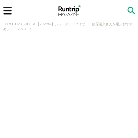
TOP
>
ITEM
>
SHOES
>
【2022年】シューズアドバイザー・藤原岳久さんが選ぶおすす
検索
めシューズベスト9！