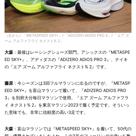
（左から）「METASPEED SKY+」/ 「ADIZERO ADIOS PRO 3」/ 「エア ズ
ーム アルファフライ ネクスト% 2」
大森
：最後はレーシングシューズ部門。アシックスの『METASPE
ED SKY+』、アディダスの『ADIZERO ADIOS PRO 3』、ナイキ
の
『
エア ズーム アルファフライ ネクスト
% 2』です。
藤原
：今シーズンは3回フルマラソンに出るのですが、『METASP
EED SKY+』を富山マラソンで履いて、『ADIZERO ADIOS PRO
3』を別府大分毎日マラソンで使用。
『
エア ズーム アルファフラ
イ ネクスト
% 2』を東京マラソン2023で履く予定です。そういっ
た意味でも、非常に信頼度の高い3足です。
大森
：富山マラソンでは『METASPEED SKY+』を履いて、50代の
部・優勝されていましたよね。この3足のフィーリングの違いを教