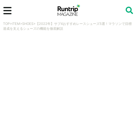
TOP
>
ITEM
>
SHOES
>
【2022年】サブ4おすすめレースシューズ5選！マラソンで目標
検索
達成を支えるシューズの機能を徹底解説