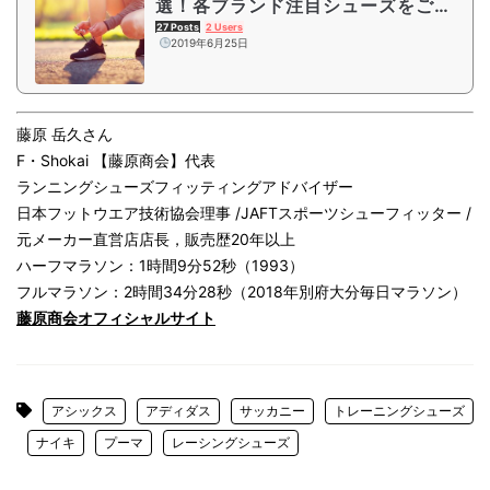
選！各ブランド注目シューズをご紹
介
27 Posts
2 Users
2019年6月25日
藤原 岳久さん
F・Shokai 【藤原商会】代表
ランニングシューズフィッティングアドバイザー
日本フットウエア技術協会理事 /JAFTスポーツシューフィッター /
元メーカー直営店店長，販売歴20年以上
ハーフマラソン：1時間9分52秒（1993）
フルマラソン：2時間34分28秒（2018年別府大分毎日マラソン）
藤原商会オフィシャルサイト
アシックス
アディダス
サッカニー
トレーニングシューズ
ナイキ
プーマ
レーシングシューズ