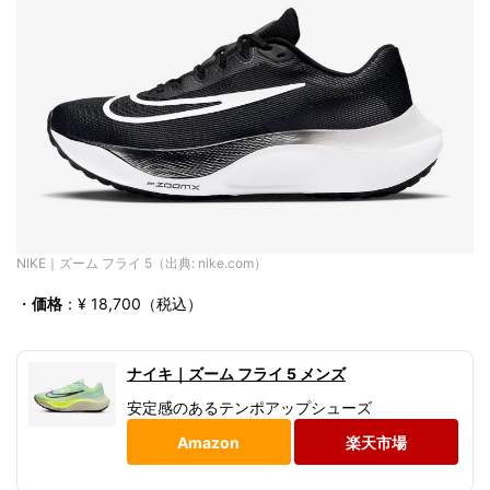
NIKE｜ズーム フライ 5（出典: nike.com）
・
価格
：¥ 18,700
（税込）
ナイキ｜ズーム フライ 5 メンズ
安定感のあるテンポアップシューズ
Amazon
楽天市場