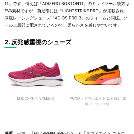
11
』です。
例えば
『
ADIZERO BOSTON11
』のミッドソール後方は
EVA素材ですが、前足部には『LIGHTSTRIKE PRO』が搭載され、
厚底レーシングシューズ『ADIOS PRO 3』のフォームと同様。ソ
ール上層部に配されているので、柔らかさを感じやすいです。
2. 反発感重視のシューズ
PUMA｜デヴィエイト ニトロ2（出
ENDORPHIN SPEED 3
典: puma.com）
藤原
：一方、
『
ENDRPHIN SPEED 3
』と『デヴィエイト ニトロ