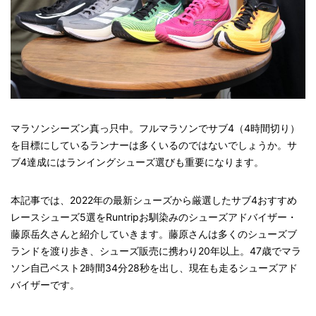
マラソンシーズン真っ只中。フルマラソンでサブ4（4時間切り）
を目標にしているランナーは多くいるのではないでしょうか。サ
ブ4達成にはランイングシューズ選びも重要になります。
本記事では、2022年の最新シューズから厳選したサブ4おすすめ
レースシューズ5選をRuntripお馴染みのシューズアドバイザー・
藤原岳久さんと紹介していきます。藤原さんは多くのシューズブ
ランドを渡り歩き、シューズ販売に携わり
20
年以上。
47
歳でマラ
ソン自己ベスト
2
時間
34
分
28
秒を出し、現在も走るシューズアド
バイザーです。