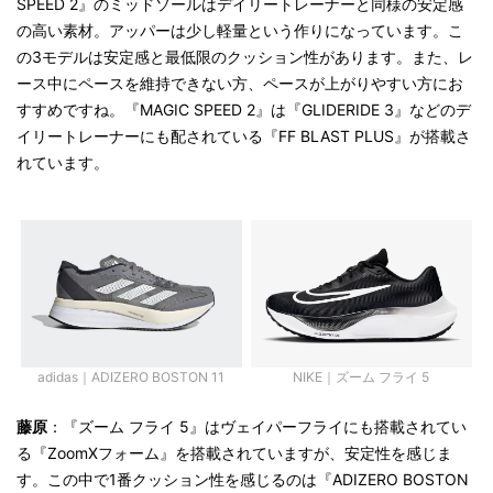
SPEED 2
』のミッドソールはデイリートレーナーと同様の安定感
の高い素材。アッパーは少し軽量という作りになっています。
こ
の3モデルは安定感と最低限のクッション性があります。また、レ
ース中に
ペースを維持できない方、ペースが上がりやすい方にお
すすめですね。
『
MAGIC SPEED 2
』
は『
GLIDERIDE 3
』などのデ
イリートレーナーにも配されている『
FF BLAST PLUS
』が搭載さ
れています。
adidas｜ADIZERO BOSTON 11
NIKE｜ズーム フライ 5
藤原
：『ズーム フライ
5
』はヴェイパーフライにも搭載されてい
る『ZoomXフォーム』を搭載されていますが、安定性を感じま
す。この中で1番クッション性を感じるのは
『
ADIZERO BOSTON