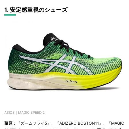
1. 安定感重視のシューズ
ASICS｜MAGIC SPEED 2
藤原
：『ズームフライ
5
』、
『
ADIZERO BOSTON11
』、
『
MAGIC