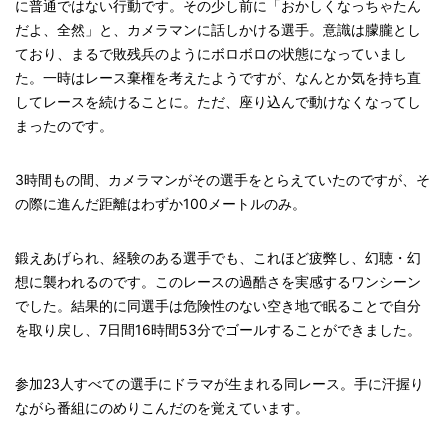
に普通ではない行動です。その少し前に「おかしくなっちゃたん
だよ、全然」と、カメラマンに話しかける選手。意識は朦朧とし
ており、まるで敗残兵のようにボロボロの状態になっていまし
た。一時はレース棄権を考えたようですが、なんとか気を持ち直
してレースを続けることに。ただ、座り込んで動けなくなってし
まったのです。
3時間もの間、カメラマンがその選手をとらえていたのですが、そ
の際に進んだ距離はわずか100メートルのみ。
鍛えあげられ、経験のある選手でも、これほど疲弊し、幻聴・幻
想に襲われるのです。このレースの過酷さを実感するワンシーン
でした。結果的に同選手は危険性のない空き地で眠ることで自分
を取り戻し、7日間16時間53分でゴールすることができました。
参加23人すべての選手にドラマが生まれる同レース。手に汗握り
ながら番組にのめりこんだのを覚えています。