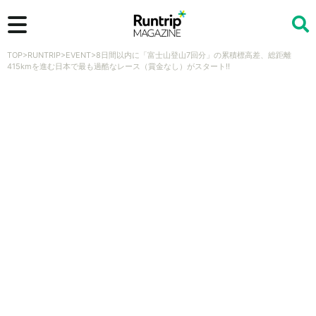
TOP
>
RUNTRIP
>
EVENT
>
8日間以内に「富士山登山7回分」の累積標高差、総距離
検索
415kmを進む日本で最も過酷なレース（賞金なし）がスタート!!