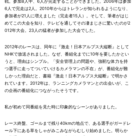
戦。参加8人中、6人が完走することができました。2006年は参加
6人で完走は2人。2010年からはトレランが知られるようになり、
参加者が21人に増えました（完走者15人）。そして、筆者がはじ
めてこの大会を知り、テレビを通してその凄まじさに驚いたのが2
012年大会。23人の猛者が参加した大会でした。
2012年のレースは、同年に『激走！日本アルプス大縦断』として
NHKで放送されました。なぜ、番組化までに10年を要したかとい
うと、理由はシンプル。「安全管理上の問題や、強靭な体力を持
つ選手に走ってついていけるカメラマンの不在」が、番組化が難
しかった理由だと、書籍『激走！日本アルプス大縦断』で明かさ
れています。2012年は、ランニングカメラマンとの出会いが、こ
の企画の番組化につながったそうです。
私が初めて同番組を見た時に印象的なシーンがありました。
レース終盤、ゴールまで残り40kmの地点で、ある選手がガードレ
ール下にある草をしゃがみこみながらむしり始めました。明らか