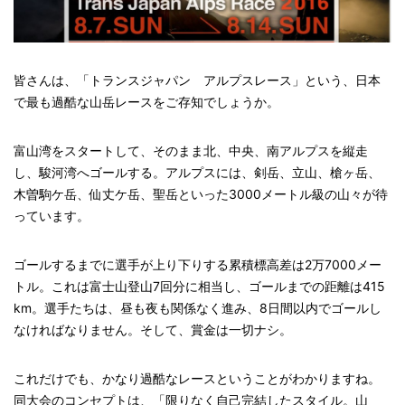
皆さんは、「トランスジャパン アルプスレース」という、日本
で最も過酷な山岳レースをご存知でしょうか。
富山湾をスタートして、そのまま北、中央、南アルプスを縦走
し、駿河湾へゴールする。アルプスには、剣岳、立山、槍ヶ岳、
木曽駒ケ岳、仙丈ケ岳、聖岳といった3000メートル級の山々が待
っています。
ゴールするまでに選手が上り下りする累積標高差は2万7000メー
トル。これは富士山登山7回分に相当し、ゴールまでの距離は415
km。選手たちは、昼も夜も関係なく進み、8日間以内でゴールし
なければなりません。そして、賞金は一切ナシ。
これだけでも、かなり過酷なレースということがわかりますね。
同大会のコンセプトは、「限りなく自己完結したスタイル。山