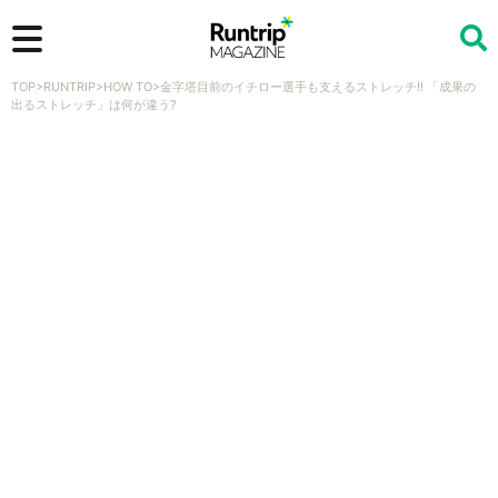
TOP
>
RUNTRIP
>
HOW TO
>
金字塔目前のイチロー選手も支えるストレッチ!! 「成果の
検索
出るストレッチ」は何が違う?