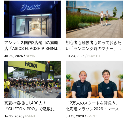
アシックス国内2店舗目の旗艦
初心者も経験者も知っておきた
店『ASICS FLAGSHIP SHINJ...
い「ランニング時のマナー」...
Jul 30, 2026 /
NEWS
Jul 23, 2026 /
HOW TO
真夏の箱根に1,400人！
「2万人のスタートを背負う」
『CLIFTON PRO』で激坂に...
北海道マラソン2026・レース...
Jul 15, 2026 /
EVENT
Jul 15, 2026 /
EVENT