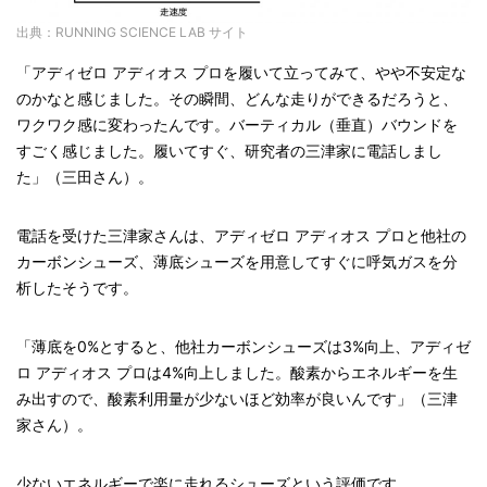
出典：RUNNING SCIENCE LAB サイト
「アディゼロ アディオス プロを履いて立ってみて、やや不安定な
のかなと感じました。その瞬間、どんな走りができるだろうと、
ワクワク感に変わったんです。バーティカル（垂直）バウンドを
すごく感じました。履いてすぐ、研究者の三津家に電話しまし
た」（三田さん）。
電話を受けた三津家さんは、アディゼロ アディオス プロと他社の
カーボンシューズ、薄底シューズを用意してすぐに呼気ガスを分
析したそうです。
「薄底を0%とすると、他社カーボンシューズは3%向上、アディゼ
ロ アディオス プロは4%向上しました。酸素からエネルギーを生
み出すので、酸素利用量が少ないほど効率が良いんです」（三津
家さん）。
少ないエネルギーで楽に走れるシューズという評価です。