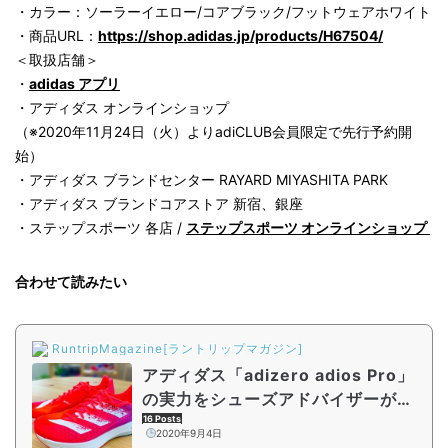
・カラー：ソーラーイエロー/コアブラック/フットウェアホワイト
・商品URL：
https://shop.adidas.jp/products/H67504/
＜取扱店舗＞
・
adidas アプリ
・アディダス オンラインショップ
（※2020年11⽉24⽇（⽕）よりadiCLUB会員限定で先⾏予約開
始）
・アディダス ブランドセンター RAYARD MIYASHITA PARK
・アディダス ブランドコアストア 新宿、銀座
・ステップスポーツ 各店 /
ステップスポーツ オンラインショップ
合わせて読みたい
RuntripMagazine[ラントリップマガジン]
アディダス「adizero adios Pro」
の実力をシューズアドバイザーが語
る。9/4から先行抽選販売スター
16 Posts
2020年9月4日
ト！