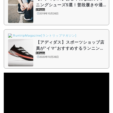
ニングシューズ5選！普段履きや通
勤ランにも
3 Posts
2019年10月26日
RuntripMagazine[ラントリップマガジン]
【アディダス】スポーツショップ店
員が“イマ”おすすめするランニング
シューズまとめ | 2020年10月
5 Posts
2020年10月26日