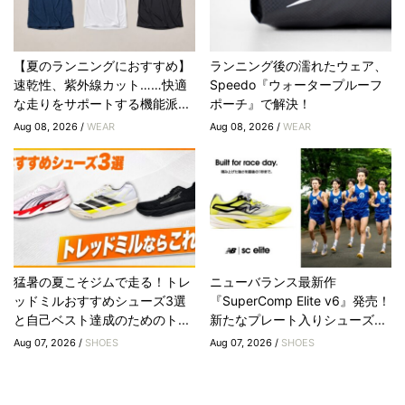
【夏のランニングにおすすめ】
ランニング後の濡れたウェア、
速乾性、紫外線カット……快適
Speedo『ウォータープルーフ
な走りをサポートする機能派...
ポーチ』で解決！
Aug 08, 2026 /
WEAR
Aug 08, 2026 /
WEAR
猛暑の夏こそジムで走る！トレ
ニューバランス最新作
ッドミルおすすめシューズ3選
『SuperComp Elite v6』発売！
と自己ベスト達成のためのト...
新たなプレート入りシューズ...
Aug 07, 2026 /
SHOES
Aug 07, 2026 /
SHOES