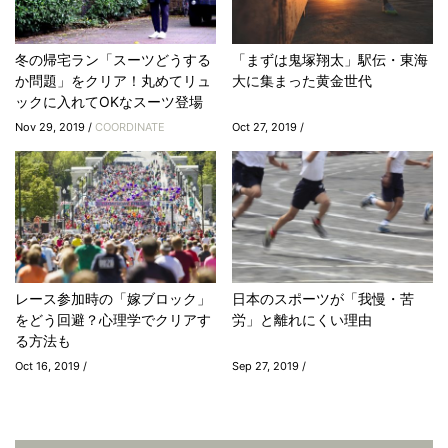
冬の帰宅ラン「スーツどうする
「まずは鬼塚翔太」駅伝・東海
か問題」をクリア！丸めてリュ
大に集まった黄金世代
ックに入れてOKなスーツ登場
Nov 29, 2019 /
COORDINATE
Oct 27, 2019 /
レース参加時の「嫁ブロック」
日本のスポーツが「我慢・苦
をどう回避？心理学でクリアす
労」と離れにくい理由
る方法も
Oct 16, 2019 /
Sep 27, 2019 /