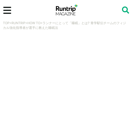
TOP
>
RUNTRIP
>
HOW TO
>
ランナーにとって「睡眠」とは? 青学駅伝チームのフィジ
検索
カル強化指導者が選手に教えた睡眠法