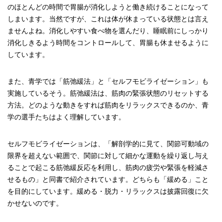
のほとんどの時間で胃腸が消化しようと働き続けることになって
しまいます。当然ですが、これは体が休まっている状態とは言え
ませんよね。消化しやすい食べ物を選んだり、睡眠前にしっかり
消化しきるよう時間をコントロールして、胃腸も休ませるように
しています。
また、青学では「筋弛緩法」と「セルフモビライゼーション」も
実施しているそう。筋弛緩法は、筋肉の緊張状態のリセットする
方法。どのような動きをすれば筋肉をリラックスできるのか、青
学の選手たちはよく理解しています。
セルフモビライゼーションは、「解剖学的に見て、関節可動域の
限界を超えない範囲で、関節に対して細かな運動を繰り返し与え
ることで起こる筋弛緩反応を利用し、筋肉の疲労や緊張を軽減さ
せるもの」と同書で紹介されています。どちらも「緩める」こと
を目的にしています。緩める・脱力・リラックスは披露回復に欠
かせないのです。