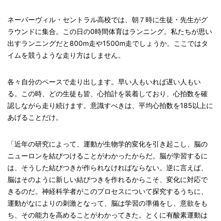
ネーパーヴィル・セントラル高校では、朝７時に生徒・先生がグ
ラウンドに集合。この日の0時間体育はランニング。私たちが思い
出すランニングだと800m走や1500m走でしょうか。ここではタ
イムを競うような走り方はしません。
各々自分のペースで走り出します。早い人もいれば遅い人もい
る。この時、どの生徒も皆、心拍計を装着しており、心拍数を確
認しながら走り続けます。意識すべきは、平均心拍数を185以上に
あげることだけ。
「近年の研究によって、運動が生物学的変化を引き起こし、脳の
ニューロンを結びつけることがわかったからだ。脳が学習するに
は、そうした結びつきが作られなければならない。逆に言えば、
脳はそのように新しい結びつきを作れるからこそ、変化に対応で
きるのだ。神経科学者がこのプロセスについて探究するうちに、
運動がなによりの刺激となって、脳は学習の準備をし、意欲をも
ち、その能力を高めることがわかってきた。とくに有酸素運動は