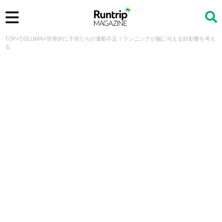
TOP
>
COLUMN
>
世界的に子供たちが運動不足！ランニングが脳に与える好影響を考え
検索
る