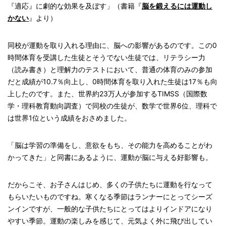
『適応』に劇的な効果を及ぼす」（書籍『
脳を鍛えるには運動し
かない
』より）
同校が運動を取り入れる理由に、脳への影響があるのです。この0
時間体育を受講した生徒とそうでない生徒では、リテラシー力
（読み書き）と理解力のテストにおいて、普通の体育のみの参加
だと成績が10.7％向上し、0時間体育を取り入れた生徒は17％も向
上したのです。また、世界約23万人が参加するTIMSS（国際数
学・理科教育動向調査）で同校の生徒が、数学で世界6位、理科で
は世界1位という成績をおさめました。
「脳は学習の準備をし、意欲をもち、その能力を高めることがわ
かってきた」と同書にあるように、運動が脳に与える好影響も。
だからこそ、お子さんはじめ、多くの子供たちに運動を行なって
もらいたいものですね。寒くなる季節はランナーにとってシーズ
ンインですが、一般的な子供たちにとってはよりインドアになり
やすい季節。運動の楽しみを感じて、元気よく外に飛び出してい