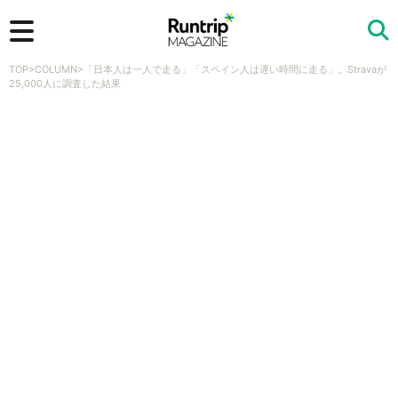
TOP
>
COLUMN
>
「日本人は一人で走る」「スペイン人は遅い時間に走る」。Stravaが
検索
25,000人に調査した結果