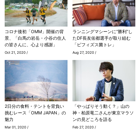
コロナ後初「OMM」開催の背
ランニングマシーンに“勝利”し
景、「白馬の岩岳・小谷の住人
たDF長友佑都選手が取り組む
の皆さんに、心より感謝」
「ビフィズス菌トレ」
Oct 21, 2020 /
Aug 27, 2020 /
2日分の食料・テントを背負い
「やっぱりそう動く？」山の
挑むレース「OMM JAPAN」の
神・柏原竜二さんが東京マラソ
魅力
ンの見どころを語る
Mar 01, 2020 /
Feb 27, 2020 /