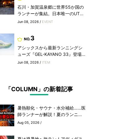
石川・加賀温泉郷に世界55か国の
ランナーが集結。日本唯一のUT...
Jun 08, 2026 /
EVENT
3
NO.
アシックスから最新ランニングシ
ューズ『GEL-KAYANO 33』登場...
Jun 08, 2026 /
ITEM
「COLUMN」の新着記事
暑熱順化・サウナ・水分補給……医
師ランナーが解説！夏のランニ...
Aug 05, 2026 /
夏は避暑地へ旅ラン！アディダス