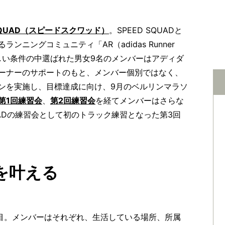
 SQUAD（スピードスクワッド）
。SPEED SQUADと
ニングコミュニティ「AR（adidas Runner
しい条件の中選ばれた男女9名のメンバーはアディダ
ーナーのサポートのもと、メンバー個別ではなく、
ンを実施し、目標達成に向け、9月のベルリンマラソ
第1回練習会
、
第2回練習会
を経てメンバーはさらな
UADの練習会として初のトラック練習となった第3回
を叶える
3回目。メンバーはそれぞれ、生活している場所、所属