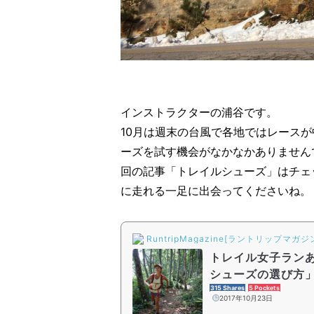
インストラクターの浦谷です。
10月は週末の台風で各地ではレース
ーズを試す機会がなかなかありません
回の記事「トレイルシューズ」はチェ
に走れる一足に出会ってくださいね。
RuntripMagazine[ラントリップマガジ
トレイル女子ランあ
シューズの選び方
315 Shares
5 Pockets
2017年10月23日