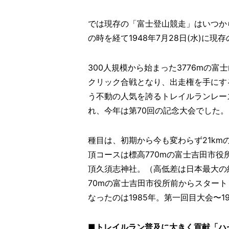
では現存の「富士登山競走」はいつか
の時を経て1948年7月28日(水)に
300人規模から始まった3776mの
クリック合戦となり、出走権を手にす
う不動の人気を誇るトレイルランレー
れ、今年は第70回の記念大会でした。
種目は、初期から今も変わらず21km
頂コースは標高770mの富士吉田市役所
頂久須志神社。（高低差は日本最大の約
70mの富士吉田市役所前からスタート
なったのは1985年。第一回目大会〜1
■トレイルラン普及に大きく貢献「ハセ