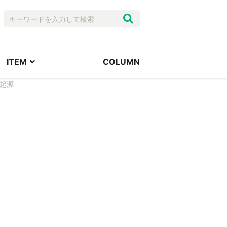
ITEM
COLUMN
起源｣