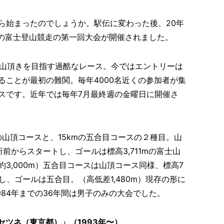
ら始まったのでしょうか。駅伝に変わった後、20年
現存の富士登山競走の第一回大会が開催されました。
富士山頂きを目指す過酷なレース。今ではエントリーは
ることが最初の難関。毎年4000名近くの参加者が集
スです。近年では毎年7月最終週の金曜日に開催さ
の山頂コースと、15kmの五合目コースの２種目。山
前からスタートし、ゴールは標高3,711mの富士山
3,000m）五合目コースは山頂コース同様、標高7
し、ゴールは五合目。（高低差1,480m）現存の形に
984年までの36年間は男子のみの大会でした。
ツネ（東京都）」（1993年〜）