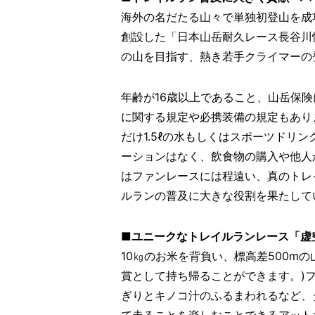
海外の名だたる山々で単独初登山を成
創設した「日本山岳耐久レース長谷川
の山を目指す、熱き若手クライマーの
年齢が16歳以上であること、山岳保
に関する規定や必携装備の規定もありま
だけ1.5ℓの水もしくはスポーツドリ
ーションはなく、飲食物の購入や他人
はファンレースには程遠い、真のトレ
ルランの普及に大きな役割を果たして
■ユニークなトレイルランレース「虚
10㎏のお米を背負い、標高差500mの
賞として持ち帰ることができます。)
ぎりとキノコ汁のふるまわれるなど、
て走ることを楽しむことできるアット