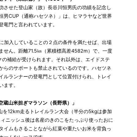
功させた登山家（故）長谷川恒男氏の功績を記念し
恒男CUP（通称ハセツネ）」は、ヒマラヤなど世界
登竜門と言われています。
険に加入していることの２点の条件を満たせば、出場
せん。距離71.5㎞（累積標高差4582m）で、一度
ンクの補給が受けられます。それ以外は、エイドステ
からのサポートも禁止されているのです。ハセツネ
イルランナーの登竜門として位置付けられ、トレイ
います。
空蔵山米担ぎマラソン（長野県）」
山を12km走るトレイルラン大会（半分の5kgは参加
フィニッシュ後は名産のきのこをたっぷり使ったおに
タイムもさることながら紅葉や重たいお米を背負っ
ホームなレースです。