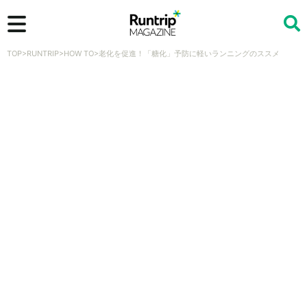
TOP
>
RUNTRIP
>
HOW TO
>
老化を促進！「糖化」予防に軽いランニングのススメ
検索