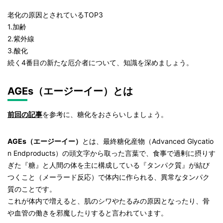
老化の原因とされているTOP3
1.加齢
2.紫外線
3.酸化
続く4番目の新たな厄介者について、知識を深めましょう。
AGEs（エージーイー）とは
前回の記事
を参考に、糖化をおさらいしましょう。
AGEs（エージーイー）
とは、最終糖化産物（Advanced Glycatio
n Endproducts）の頭文字から取った言葉で、食事で過剰に摂りす
ぎた『糖』と人間の体を主に構成している『タンパク質』が結び
つくこと（メーラード反応）で体内に作られる、異常なタンパク
質のことです。
これが体内で増えると、肌のシワやたるみの原因となったり、骨
や血管の働きを邪魔したりすると言われています。