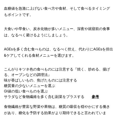
血糖値を急激に上げない食べ方や食材、そして食べるタイミング
もポイントです。
大食いや早食い、炭水化物が多いメニュー、深夜や就寝前の食事
は、なるべく避けるようにしましょう。
AGEsを多く含む食べものは、なるべく控え、代わりにAGEsを排出
&ケアしてくれる食材メニューを選びます。
こんがりキツネ色の食べものには注意する『焼く、炒める、揚げ
る、オーブンなどの調理法』
味が香ばしいもの、焦げたものには注意する
糖質量の少ないメニューを選ぶ
GI
値の低い食べものを選ぶ
サラダなど食物繊維を多く含む副菜をプラスする
参考
食物繊維が豊富な野菜や果物は、糖質の吸収を穏やかにする働き
があり、糖化を予防する効果がより期待できると言われていま