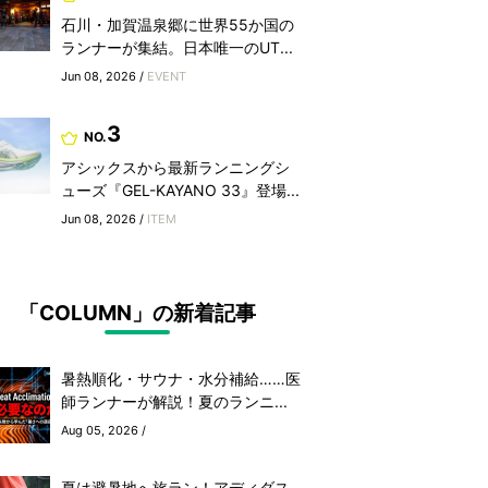
石川・加賀温泉郷に世界55か国の
ランナーが集結。日本唯一のUT...
Jun 08, 2026 /
EVENT
3
NO.
アシックスから最新ランニングシ
ューズ『GEL-KAYANO 33』登場...
Jun 08, 2026 /
ITEM
「COLUMN」の新着記事
暑熱順化・サウナ・水分補給……医
師ランナーが解説！夏のランニ...
Aug 05, 2026 /
夏は避暑地へ旅ラン！アディダス