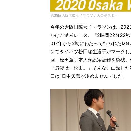
第39回大阪国際女子マラソン大会ポスター
今年の大阪国際女子マラソンは、202
かけた選考レース。『2時間22分22
017年から2期にわたって行われたMG
ンでダイハツ松田瑞生選手がマークした
回、松田選手本人が設定記録を突破、
「最後は、松田。」そんな、白熱した
日は1日中興奮が冷めませんでした。