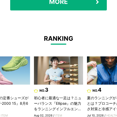
MORE
RANKING
3
4
NO.
NO.
の定番シューズが
初心者に最適な一足は？ニュ
夏のランニングが
2000 15』8月6
ーバランス『Ellipse』の魅力
とは？プロコーチ
をランニングインフルエン...
さ対策と冷感アイ
/
ITEM
Aug 02, 2026 /
ITEM
Jul 10, 2026 /
HEALT