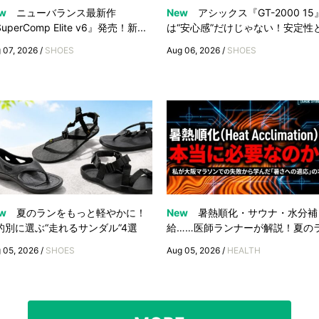
w
ニューバランス最新作
New
アシックス『GT-2000 15
uperComp Elite v6』発売！新...
は“安心感”だけじゃない！安定性と.
 07, 2026 /
SHOES
Aug 06, 2026 /
SHOES
w
夏のランをもっと軽やかに！
New
暑熱順化・サウナ・水分補
的別に選ぶ“走れるサンダル”4選
給……医師ランナーが解説！夏のラ.
 05, 2026 /
SHOES
Aug 05, 2026 /
HEALTH