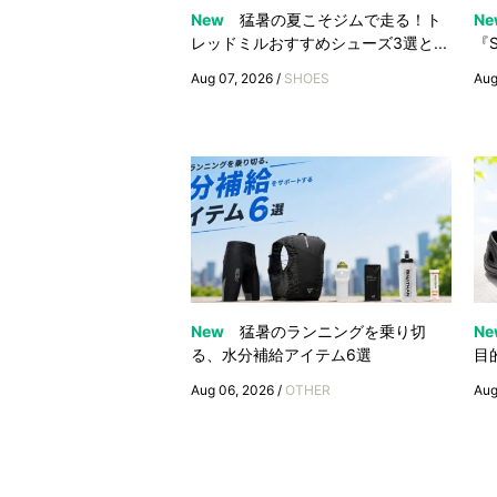
New
猛暑の夏こそジムで走る！ト
Ne
レッドミルおすすめシューズ3選と...
『S
Aug 07, 2026 /
SHOES
Aug
New
猛暑のランニングを乗り切
Ne
る、水分補給アイテム6選
目
Aug 06, 2026 /
OTHER
Aug