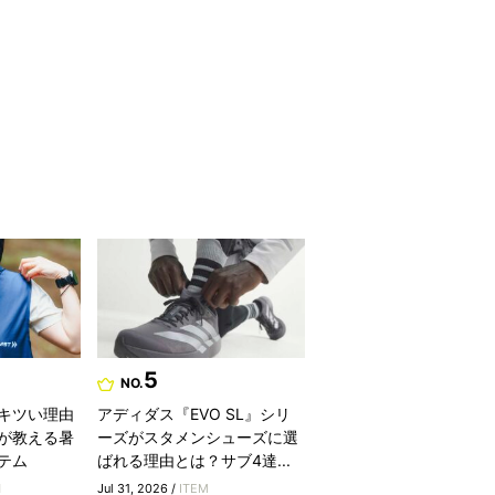
5
NO.
キツい理由
アディダス『EVO SL』シリ
が教える暑
ーズがスタメンシューズに選
テム
ばれる理由とは？サブ4達...
H
Jul 31, 2026 /
ITEM